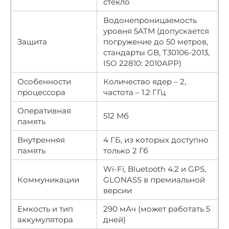
стекло
Водонепроницаемость
уровня 5ATM (допускается
Защита
погружение до 50 метров,
стандарты GB, T30106-2013,
ISO 22810: 2010APP)
Особенности
Количество ядер – 2,
процессора
частота – 1.2 ГГц
Оперативная
512 Мб
память
Внутренняя
4 ГБ, из которых доступно
память
только 2 Гб
Wi-Fi, Bluetooth 4.2 и GPS,
Коммуникации
GLONASS в премиальной
версии
Емкость и тип
290 мАч (может работать 5
аккумулятора
дней)