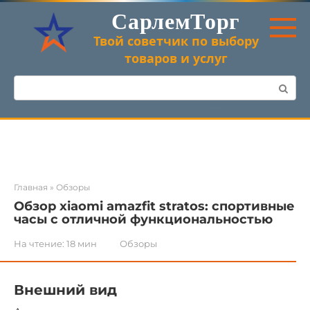
Перейти
СарлемТорг
к
контенту
Твой советчик по выбору
товаров и услуг
Поиск:
Главная
»
Обзоры
Обзор xiaomi amazfit stratos: спортивные
часы с отличной функциональностью
На чтение:
18 мин
Обзоры
Внешний вид