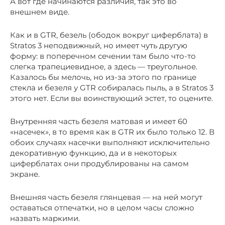
А вот где начинаются различия, так это во
внешнем виде.
Как и в GTR, безель (ободок вокруг циферблата) в
Stratos 3 неподвижный, но имеет чуть другую
форму: в поперечном сечении там было что-то
слегка трапециевидное, а здесь — треугольное.
Казалось бы мелочь, но из-за этого по границе
стекла и безеля у GTR собиралась пыль, а в Stratos 3
этого нет. Если вы воинствующий эстет, то оцените.
Внутренняя часть безеля матовая и имеет 60
«насечек», в то время как в GTR их было только 12. В
обоих случаях насечки выполняют исключительно
декоративную функцию, да и в некоторых
циферблатах они продублированы на самом
экране.
Внешняя часть безеля глянцевая — на ней могут
оставаться отпечатки, но в целом часы сложно
назвать маркими.