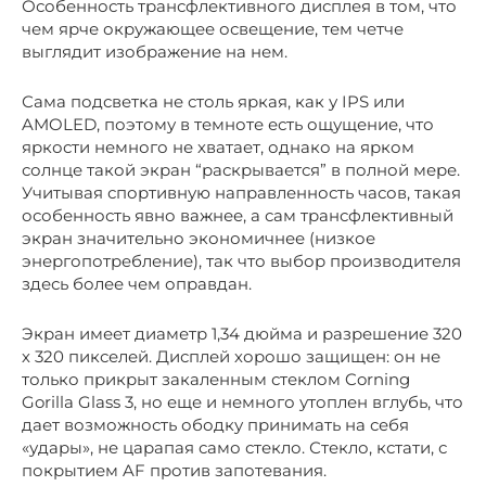
Особенность трансфлективного дисплея в том, что
чем ярче окружающее освещение, тем четче
выглядит изображение на нем.
Сама подсветка не столь яркая, как у IPS или
AMOLED, поэтому в темноте есть ощущение, что
яркости немного не хватает, однако на ярком
солнце такой экран “раскрывается” в полной мере.
Учитывая спортивную направленность часов, такая
особенность явно важнее, а сам трансфлективный
экран значительно экономичнее (низкое
энергопотребление), так что выбор производителя
здесь более чем оправдан.
Экран имеет диаметр 1,34 дюйма и разрешение 320
х 320 пикселей. Дисплей хорошо защищен: он не
только прикрыт закаленным стеклом Corning
Gorilla Glass 3, но еще и немного утоплен вглубь, что
дает возможность ободку принимать на себя
«удары», не царапая само стекло. Стекло, кстати, с
покрытием AF против запотевания.