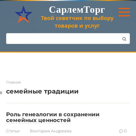
Перейти
СарлемТорг
к
контенту
Твой советчик по выбору
товаров и услуг
Поиск:
Главная
семейные традиции
Роль генеалогии в сохранении
семейных ценностей
Статьи
Виктория Андреева
0