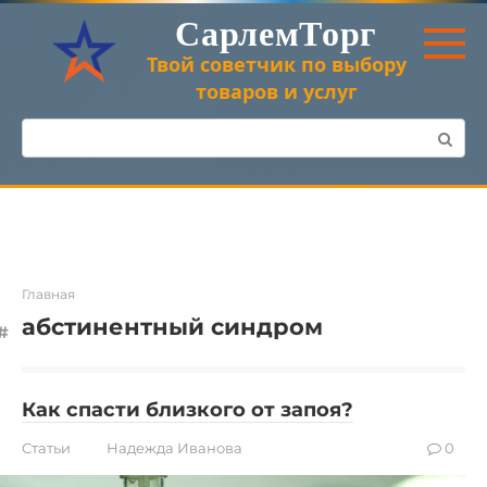
Перейти
СарлемТорг
к
контенту
Твой советчик по выбору
товаров и услуг
Поиск:
Главная
абстинентный синдром
Как спасти близкого от запоя?
Статьи
Надежда Иванова
0