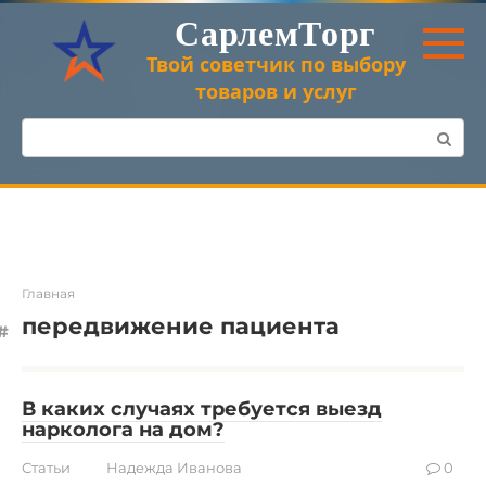
Перейти
СарлемТорг
к
контенту
Твой советчик по выбору
товаров и услуг
Поиск:
Главная
передвижение пациента
В каких случаях требуется выезд
нарколога на дом?
Статьи
Надежда Иванова
0