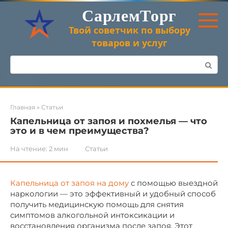
Перейти
СарлемТорг
к
контенту
Твой советчик по выбору
товаров и услуг
Поиск:
Главная
»
Статьи
Капельница от запоя и похмелья — что
это и в чем преимущества?
На чтение:
2 мин
Статьи
Капельница от запоя на дому
с помощью выездной
наркологии — это эффективный и удобный способ
получить медицинскую помощь для снятия
симптомов алкогольной интоксикации и
восстановления организма после запоя. Этот