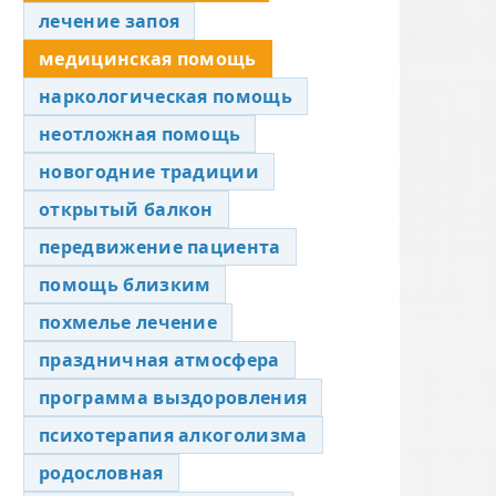
лечение запоя
медицинская помощь
наркологическая помощь
неотложная помощь
новогодние традиции
открытый балкон
передвижение пациента
помощь близким
похмелье лечение
праздничная атмосфера
программа выздоровления
психотерапия алкоголизма
родословная