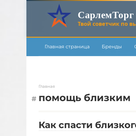
Перейти
СарлемТорг
к
контенту
Твой советчик по вы
Главная страница
Бренды
Главная
помощь близким
Как спасти близког