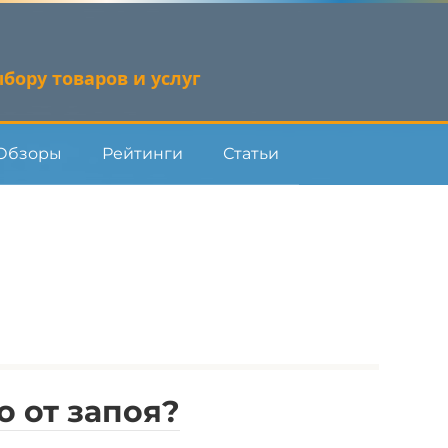
бору товаров и услуг
Обзоры
Рейтинги
Статьи
о от запоя?