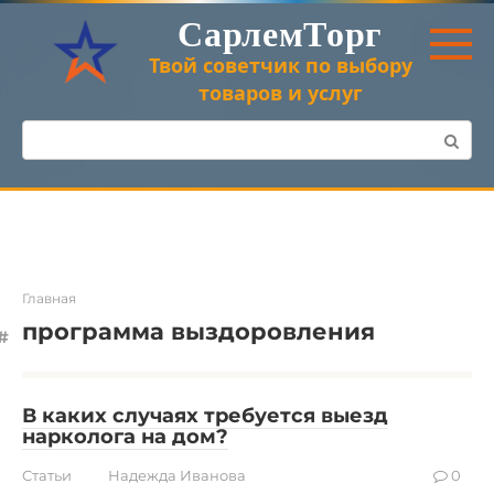
Перейти
СарлемТорг
к
контенту
Твой советчик по выбору
товаров и услуг
Поиск:
Главная
программа выздоровления
В каких случаях требуется выезд
нарколога на дом?
Статьи
Надежда Иванова
0