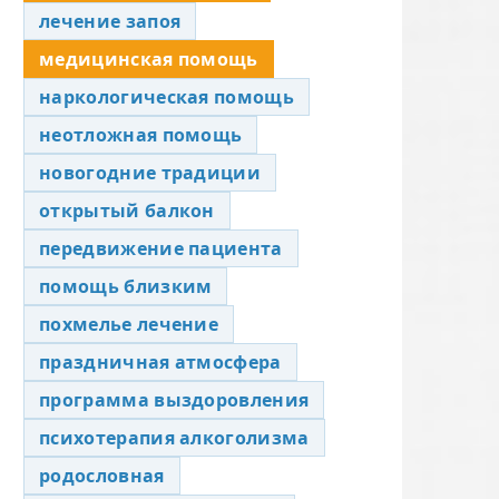
лечение запоя
медицинская помощь
наркологическая помощь
неотложная помощь
новогодние традиции
открытый балкон
передвижение пациента
помощь близким
похмелье лечение
праздничная атмосфера
программа выздоровления
психотерапия алкоголизма
родословная