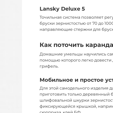
Lansky Deluxe 5
Точильная система позволяет регу
бруски зернистостью от 70 до 1000
направляющие стержни для бруско
Как поточить каранд
Домашние умельцы научились сам
помощью которого легко довести
грифель.
Мобильное и простое ус
Для этой самодельного изделия д
приготовить только деревянный б
шлифовальной шкурки зернистость
фиксирующейся крышкой, наприме
сюрприза, клей БФ.