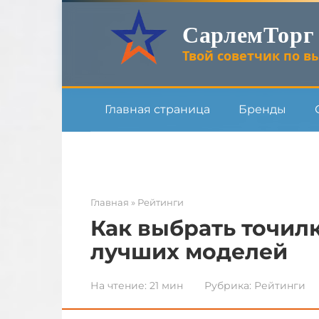
Перейти
СарлемТорг
к
контенту
Твой советчик по вы
Главная страница
Бренды
Главная
»
Рейтинги
Как выбрать точилк
лучших моделей
На чтение:
21 мин
Рубрика:
Рейтинги