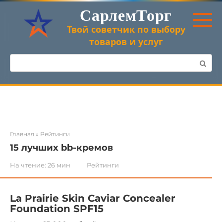
Перейти
СарлемТорг
к
контенту
Твой советчик по выбору
товаров и услуг
Поиск:
Главная
»
Рейтинги
15 лучших bb-кремов
На чтение:
26 мин
Рейтинги
La Prairie Skin Caviar Concealer
Foundation SPF15