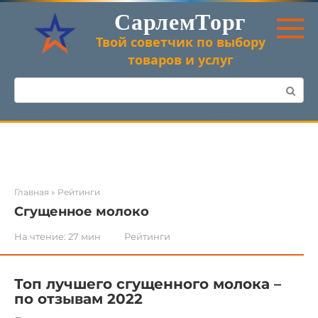
Перейти
СарлемТорг
к
контенту
Твой советчик по выбору
товаров и услуг
Поиск:
Главная
»
Рейтинги
Сгущенное молоко
На чтение:
27 мин
Рейтинги
Топ лучшего сгущенного молока –
по отзывам 2022