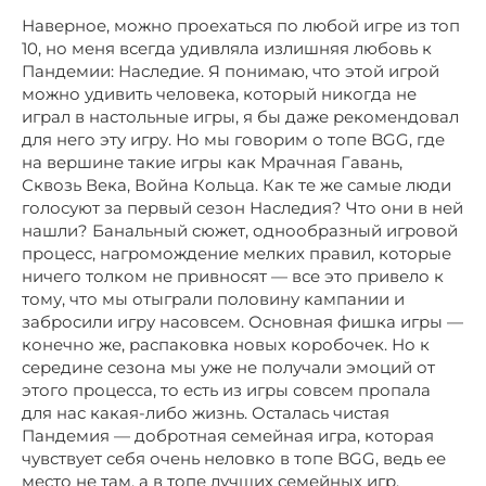
Наверное, можно проехаться по любой игре из топ
10, но меня всегда удивляла излишняя любовь к
Пандемии: Наследие. Я понимаю, что этой игрой
можно удивить человека, который никогда не
играл в настольные игры, я бы даже рекомендовал
для него эту игру. Но мы говорим о топе BGG, где
на вершине такие игры как Мрачная Гавань,
Сквозь Века, Война Кольца. Как те же самые люди
голосуют за первый сезон Наследия? Что они в ней
нашли? Банальный сюжет, однообразный игровой
процесс, нагромождение мелких правил, которые
ничего толком не привносят — все это привело к
тому, что мы отыграли половину кампании и
забросили игру насовсем. Основная фишка игры —
конечно же, распаковка новых коробочек. Но к
середине сезона мы уже не получали эмоций от
этого процесса, то есть из игры совсем пропала
для нас какая-либо жизнь. Осталась чистая
Пандемия — добротная семейная игра, которая
чувствует себя очень неловко в топе BGG, ведь ее
место не там, а в топе лучших семейных игр.