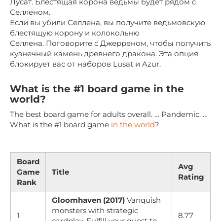
Лусат. Блестящая корона ведьмы будет рядом с
Селленом.
Если вы убили Селлена, вы получите ведьмовскую
блестящую корону и колокольню
Селлена. Поговорите с Джерреном, чтобы получить
кузнечный камень древнего дракона. Эта опция
блокирует вас от наборов Lusat и Azur.
What is the #1 board game in the
world?
The best board game for adults overall. … Pandemic. …
What is the #1 board game
in the world
?
Board
Avg
Game
Title
Rating
Rank
Gloomhaven (2017)
Vanquish
monsters with strategic
1
8.77
cardplay. Fulfill your quest to