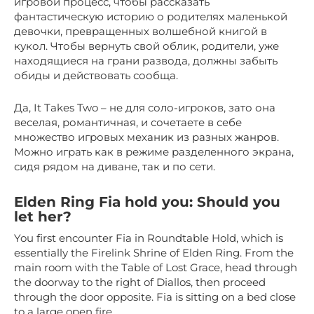
игровой процесс, чтобы рассказать
фантастическую историю о родителях маленькой
девочки, превращенных волшебной книгой в
кукол. Чтобы вернуть свой облик, родители, уже
находящиеся на грани развода, должны забыть
обиды и действовать сообща.
Да, It Takes Two – не для соло-игроков, зато она
веселая, романтичная, и сочетаете в себе
множество игровых механик из разных жанров.
Можно играть как в режиме разделенного экрана,
сидя рядом на диване, так и по сети.
Elden Ring Fia hold you: Should you
let her?
You first encounter Fia in Roundtable Hold, which is
essentially the Firelink Shrine of Elden Ring. From the
main room with the Table of Lost Grace, head through
the doorway to the right of Diallos, then proceed
through the door opposite. Fia is sitting on a bed close
to a large open fire.