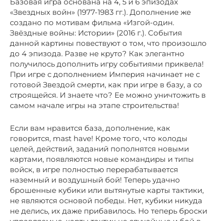
Базовая игра основана на 4, 5 и 6 эпизодах
«Звездных войн» (1977-1983 гг.). Дополнение же
создано по мотивам фильма «Изгой-один.
Звёздные войны: Истории» (2016 г.). События
данной картины повествуют о том, что произошло
до 4 эпизода. Разве не круто? Как элегантно
получилось дополнить игру событиями приквела!
При игре с дополнением Империя начинает не с
готовой Звездой смерти, как при игре в базу, а со
строящейся. И знаете что? Ее можно уничтожить в
самом начале игры на этапе строительства!
Если вам нравится база, дополнение, как
говорится, mast have! Кроме того, что колоды
целей, действий, заданий пополнятся новыми
картами, появляются новые командиры и типы
войск, в игре полностью перерабатывается
наземный и воздушный бой! Теперь удачно
брошенные кубики или вытянутые карты тактики,
не являются основой победы. Нет, кубики никуда
не делись, их даже прибавилось. Но теперь броски