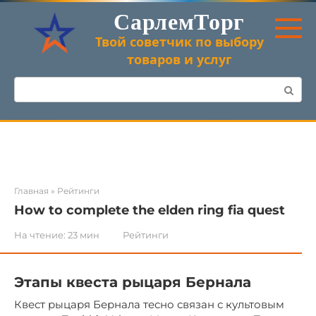
Перейти
СарлемТорг
к
контенту
Твой советчик по выбору
товаров и услуг
Поиск:
Главная
»
Рейтинги
How to complete the elden ring fia quest
На чтение:
23 мин
Рейтинги
Этапы квеста рыцаря Бернала
Квест рыцаря Бернала тесно связан с культовым