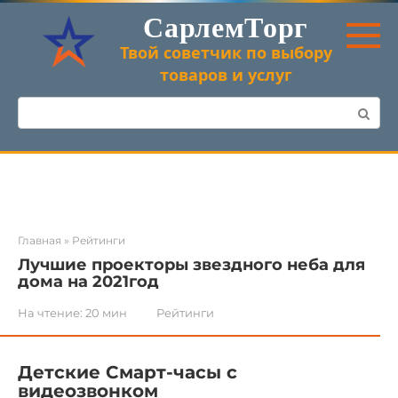
Перейти
СарлемТорг
к
контенту
Твой советчик по выбору
товаров и услуг
Поиск:
Главная
»
Рейтинги
Лучшие проекторы звездного неба для
дома на 2021год
На чтение:
20 мин
Рейтинги
Детские Смарт-часы с
видеозвонком