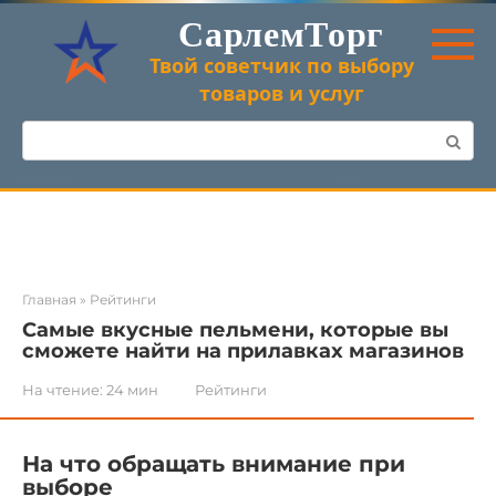
Перейти
СарлемТорг
к
контенту
Твой советчик по выбору
товаров и услуг
Поиск:
Главная
»
Рейтинги
Самые вкусные пельмени, которые вы
сможете найти на прилавках магазинов
На чтение:
24 мин
Рейтинги
На что обращать внимание при
выборе