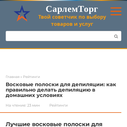
Перейти
СарлемТорг
к
контенту
Твой советчик по выбору
товаров и услуг
Поиск:
Главная
»
Рейтинги
Восковые полоски для депиляции: как
правильно делать депиляцию в
домашних условиях
На чтение:
23 мин
Рейтинги
Лучшие восковые полоски для