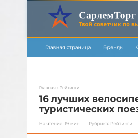
Перейти
СарлемТорг
к
контенту
Твой советчик по вы
Главная страница
Бренды
Главная
»
Рейтинги
16 лучших велосип
туристических пое
На чтение:
19 мин
Рубрика:
Рейтинги