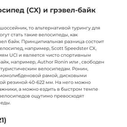
сипед (CX) и грэвел-байк
оссейник, то альтернативой турингу для
гут стать такие велосипеды, как
вел байк. Принципиальная разница состоит
елосипед, например, Scott Speedster CX,
иям UCI и является чисто спортивным
айк, например, Author Ronin или , свободен
к туристическим велосипедам. Ронин,
омомолибденовой рамой, дисковыми
ой резиной 40-622 мм. На него можно
ажники, а можно ездить в быстром темпе
а велосипедов ощутимо превосходят
еды.
1)