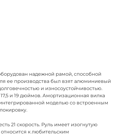
 оборудован надежной рамой, способной
Для ее производства был взят алюминиевый
 долговечностью и износоустойчивостью.
17,5 и 19 дюймов. Амортизационная вилка
уинтегрированной моделью со встроенным
локировку.
сть 21 скорость. Руль имеет изогнутую
 относится к любительским