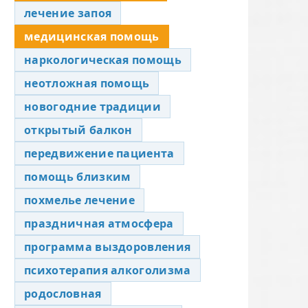
лечение запоя
медицинская помощь
наркологическая помощь
неотложная помощь
новогодние традиции
открытый балкон
передвижение пациента
помощь близким
похмелье лечение
праздничная атмосфера
программа выздоровления
психотерапия алкоголизма
родословная