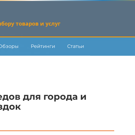
бору товаров и услуг
Обзоры
Рейтинги
Статьи
едов для города и
здок