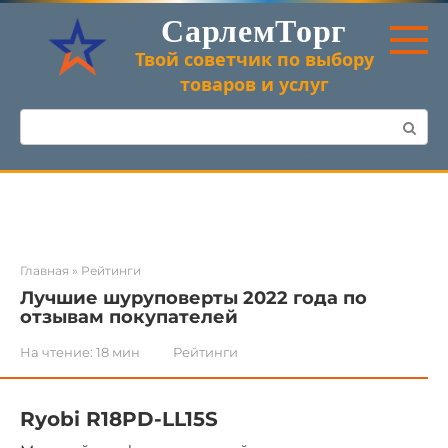
Перейти
СарлемТорг
к
контенту
Твой советчик по выбору
товаров и услуг
Поиск:
Главная
»
Рейтинги
Лучшие шуруповерты 2022 года по
отзывам покупателей
На чтение:
18 мин
Рейтинги
Ryobi R18PD-LL15S