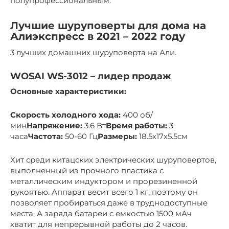
полупрофессиональным.
Лучшие шуруповерты для дома на
Алиэкспресс в 2021 – 2022 году
3 лучших домашних шуруповерта на Али.
WOSAI WS-3012 – лидер продаж
Основные характеристики:
Скорость холодного хода:
400 об/
мин
Напряжение:
3.6 Вт
Время работы:
3
часа
Частота:
50-60 Гц
Размеры:
18.5х17х5.5см
Хит среди китацских электрических шуруповертов,
выполненный из прочного пластика с
металлическим индуктором и прорезиненной
рукоятью. Аппарат весит всего 1 кг, поэтому он
позволяет пробираться даже в труднодоступные
места. А заряда батареи с емкостью 1500 мАч
хватит для непрерывной работы до 2 часов.