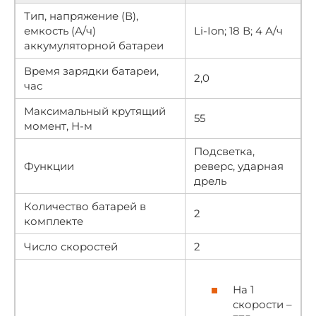
Тип, напряжение (В),
емкость (А/ч)
Li-Ion; 18 В; 4 А/ч
аккумуляторной батареи
Время зарядки батареи,
2,0
час
Максимальный крутящий
55
момент, Н-м
Подсветка,
Функции
реверс, ударная
дрель
Количество батарей в
2
комплекте
Число скоростей
2
На 1
скорости –