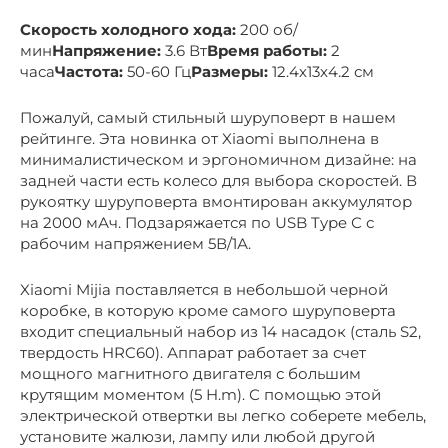
Скорость холодного хода:
200 об/
мин
Напряжение:
3.6 Вт
Время работы:
2
часа
Частота:
50-60 Гц
Размеры:
12.4х13х4.2 см
Пожалуй, самый стильный шуруповерт в нашем
рейтинге. Эта новинка от Xiaomi выполнена в
минималистическом и эргономичном дизайне: на
задней части есть колесо для выбора скоростей. В
рукоятку шуруповерта вмонтирован аккумулятор
на 2000 мАч. Подзаряжается по USB Type С с
рабочим напряжением 5В/1А.
Xiaomi Mijia поставляется в небольшой черной
коробке, в которую кроме самого шуруповерта
входит специальный набор из 14 насадок (сталь S2,
твердость HRC60). Аппарат работает за счет
мощного магнитного двигателя с большим
крутящим моментом (5 H.m). С помощью этой
электрической отвертки вы легко соберете мебель,
установите жалюзи, лампу или любой другой