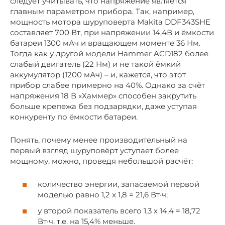
следует учитывать, что напряжение является
главным параметром прибора. Так, например,
мощность мотора шуруповерта Makita DDF343SHE
составляет 700 Вт, при напряжении 14,4В и ёмкости
батареи 1300 мАч и вращающем моменте 36 Нм.
Тогда как у другой модели Hammer ACD182 более
слабый двигатель (22 Нм) и не такой ёмкий
аккумулятор (1200 мАч) – и, кажется, что этот
прибор слабее примерно на 40%. Однако за счёт
напряжения 18 В «Хаммер» способен закрутить
больше крепежа без подзарядки, даже уступая
конкуренту по ёмкости батареи.
Понять, почему менее производительный на
первый взгляд шуруповёрт уступает более
мощному, можно, проведя небольшой расчёт:
количество энергии, запасаемой первой
моделью равно 1,2 х 1,8 = 21,6 Вт·ч;
у второй показатель всего 1,3 х 14,4 = 18,72
Вт·ч, т.е. на 15,4% меньше.