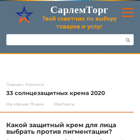
Перейти
СарлемТорг
к
контенту
Твой советчик по выбору
товаров и услуг
Поиск:
Главная
»
Рейтинги
33 солнцезащитных крема 2020
На чтение:
19 мин
Рейтинги
Какой защитный крем для лица
выбрать против пигментации?