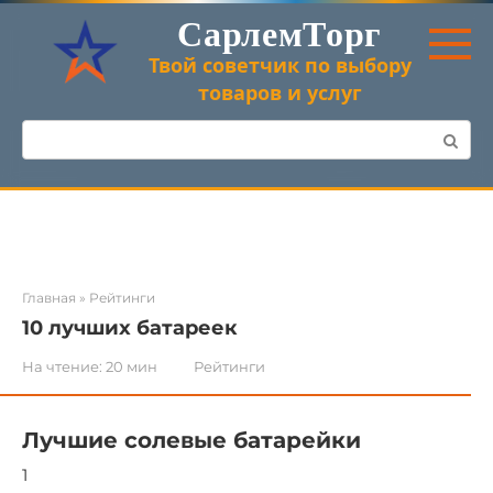
Перейти
СарлемТорг
к
контенту
Твой советчик по выбору
товаров и услуг
Поиск:
Главная
»
Рейтинги
10 лучших батареек
На чтение:
20 мин
Рейтинги
Лучшие солевые батарейки
1