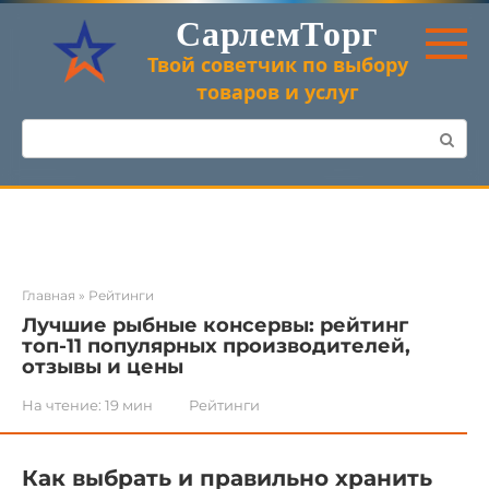
Перейти
СарлемТорг
к
контенту
Твой советчик по выбору
товаров и услуг
Поиск:
Главная
»
Рейтинги
Лучшие рыбные консервы: рейтинг
топ-11 популярных производителей,
отзывы и цены
На чтение:
19 мин
Рейтинги
Как выбрать и правильно хранить