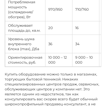
Потребляемая
мощность
970/950
710/760
2
(охлаждение/
обогрев), Вт
Обслуживает
20
16
5
площадь до, кв.м.
Уровень шума
внутреннего
36
34
4
блока (max), Дба
Ориентировочная
10 000 – 12
9 000 – 10
17
стоимость, руб.
000
000
0
Купить оборудование можно только в магазинах,
торгующих бытовой техникой. Никаких
специализированных центров продаж, сервисных,
обслуживающих центров у компании нет. Это
является одним из недостатков, так как
консультировать вас скорее всего будет обычный
широкопрофильный продавец-консультант, а не