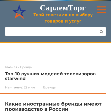
Перейти
СарлемТорг
к
контенту
Твой советчик по выбору
товаров и услуг
Поиск:
Главная
»
Бренды
Топ-10 лучших моделей телевизоров
starwind
На чтение:
22 мин
Бренды
Какие иностранные бренды имеют
производство в России