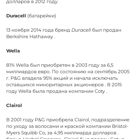
долларов в 2012 году.
Duracell
(батарейки)
13 ноября 2014 года бренд
Duracell
был продан
Berkshire Hathaway .
Wella
81%
Wella
был
приобретен
в 2003 году за 6,5
миллиардов евро. По состоянию на сентябрь 2005
г. P&G владела 95% акций и начала исключать
оставшихся миноритарных акционеров . В 2015
году Wella была продана компании Coty .
Clairol
В 2001 году P&G приобрела Clairol, подразделение
по уходу за волосами и краской компании Bristol-
Myers Squibb Co, за 4,95 миллиарда долларов .