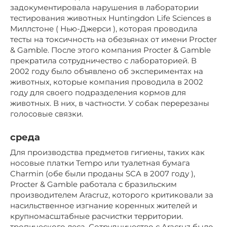
задокументировала нарушения в лаборатории
тестирования животных Huntingdon Life Sciences в
Миллстоне ( Нью-Джерси ), которая проводила
тесты на токсичность на обезьянах от имени Procter
& Gamble. После этого компания Procter & Gamble
прекратила сотрудничество с лабораторией. В
2002 году было объявлено об экспериментах на
животных, которые компания проводила в 2002
году для своего подразделения кормов для
животных. В них, в частности. У собак перерезаны
голосовые связки.
среда
Для производства предметов гигиены, таких как
носовые платки Tempo или туалетная бумага
Charmin (обе были проданы SCA в 2007 году ),
Procter & Gamble работала с бразильским
производителем Aracruz, которого критиковали за
насильственное изгнание коренных жителей и
крупномасштабные расчистки территории.
тропического леса. Сотрудничество с Aracruz было