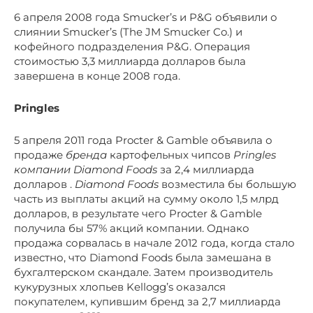
6 апреля 2008 года Smucker’s и P&G объявили о
слиянии Smucker’s (The JM Smucker Co.) и
кофейного подразделения P&G. Операция
стоимостью 3,3 миллиарда долларов была
завершена в конце 2008 года.
Pringles
5 апреля 2011 года Procter & Gamble объявила о
продаже
бренда
картофельных чипсов
Pringles
компании
Diamond Foods
за 2,4 миллиарда
долларов .
Diamond Foods
возместила бы большую
часть из выплаты акций на сумму около 1,5 млрд
долларов, в результате чего Procter & Gamble
получила бы 57% акций компании. Однако
продажа сорвалась в начале 2012 года, когда стало
известно, что Diamond Foods была замешана в
бухгалтерском скандале. Затем производитель
кукурузных хлопьев Kellogg’s оказался
покупателем, купившим бренд за 2,7 миллиарда