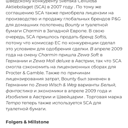
шведскому конкуренту Svenska Cellulosa
Aktiebolaget (SCA) в 2007 году . По тому же
соглашению SCA также приобрела лицензии на
производство и продажу глобальных брендов P&G
для домашних полотенец
Bounty
и туалетной
бумаги
Charmin
в Западной Европе. В свою
очередь, SCA пришлось продать
бренд Softis,
потому что комиссар ЕС по конкуренции сделал
это условием для одобрения сделки.
В
апреле 2009
года на смену
Charmin
пришла
Zewa Soft
в
Германии и
Zewa Moll deluxe
в Австрии, так что SCA
смогла сэкономить на лицензионных сборах для
Procter & Gamble. Также по причинам
лицензирования затрат, Bounty был заменен в
Германии по
Zewa Wisch & Weg
варианты
Белый
,
фантастика
и
экономики
в апреле 2009 года и
Изобилия
в Австрии и Швейцарии . Торговая марка
Tempo
теперь также используется SCA для
туалетной бумаги.
Folgers & Millstone