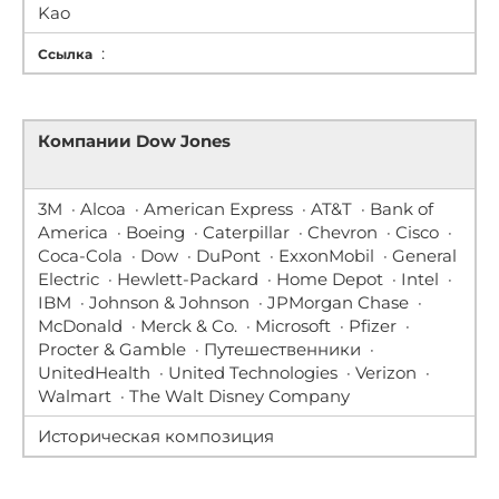
Kao
:
Ссылка
Компании Dow Jones
3M · Alcoa · American Express · AT&T · Bank of
America · Boeing · Caterpillar · Chevron · Cisco ·
Coca-Cola · Dow · DuPont · ExxonMobil · General
Electric · Hewlett-Packard · Home Depot · Intel ·
IBM · Johnson & Johnson · JPMorgan Chase ·
McDonald · Merck & Co. · Microsoft · Pfizer ·
Procter & Gamble · Путешественники ·
UnitedHealth · United Technologies · Verizon ·
Walmart ·
The Walt Disney Company
Историческая композиция