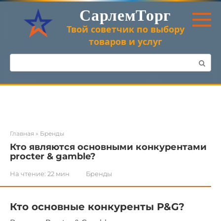
Перейти
СарлемТорг
к
контенту
Твой советчик по выбору
товаров и услуг
Поиск:
Главная
»
Бренды
Кто являются основными конкурентами
procter & gamble?
На чтение:
22 мин
Бренды
Кто основные конкуренты P&G?