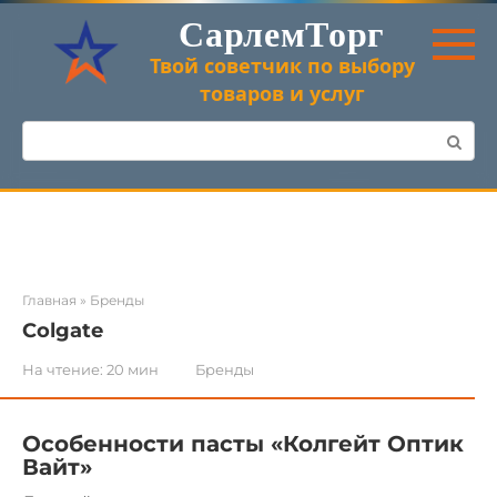
Перейти
СарлемТорг
к
контенту
Твой советчик по выбору
товаров и услуг
Поиск:
Главная
»
Бренды
Colgate
На чтение:
20 мин
Бренды
Особенности пасты «Колгейт Оптик
Вайт»