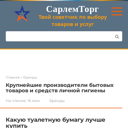
Перейти
СарлемТорг
к
контенту
Твой советчик по выбору
товаров и услуг
Поиск:
Главная
»
Бренды
Крупнейшие производители бытовых
товаров и средств личной гигиены
На чтение:
16 мин
Бренды
Какую туалетную бумагу лучше
купить