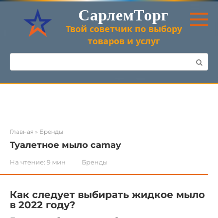
Перейти
СарлемТорг
к
контенту
Твой советчик по выбору
товаров и услуг
Поиск:
Главная
»
Бренды
Туалетное мыло camay
На чтение:
9 мин
Бренды
Как следует выбирать жидкое мыло
в 2022 году?