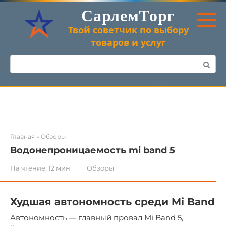
Перейти
СарлемТорг
к
контенту
Твой советчик по выбору
товаров и услуг
Поиск:
Главная
»
Обзоры
Водонепроницаемость mi band 5
На чтение:
12 мин
Обзоры
Худшая автономность среди Mi Band
Автономность — главный провал Mi Band 5,