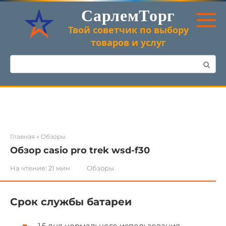
Перейти
СарлемТорг
к
контенту
Твой советчик по выбору
товаров и услуг
Поиск:
Главная
»
Обзоры
Обзор casio pro trek wsd-f30
На чтение:
21 мин
Обзоры
Срок службы батареи
1,5 дня нормального использования