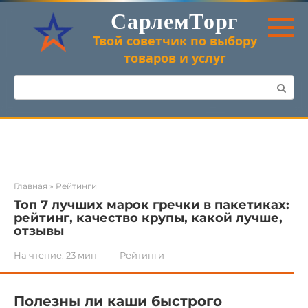
Перейти
СарлемТорг
к
контенту
Твой советчик по выбору
товаров и услуг
Поиск:
Главная
»
Рейтинги
Топ 7 лучших марок гречки в пакетиках:
рейтинг, качество крупы, какой лучше,
отзывы
На чтение:
23 мин
Рейтинги
Полезны ли каши быстрого