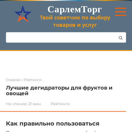
Перейти
СарлемТорг
к
контенту
Твой советчик по выбору
товаров и услуг
Поиск:
Главная
»
Рейтинги
Лучшие дегидраторы для фруктов и
овощей
На чтение:
21 мин
Рейтинги
Как правильно пользоваться