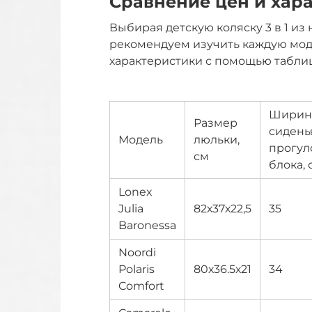
Сравнение цен и хар
Выбирая детскую коляску 3 в 1 из
рекомендуем изучить каждую моде
характеристики с помощью табли
Ширин
Размер
сидень
Модель
люльки,
прогул
см
блока, 
Lonex
Julia
82х37х22,5
35
Baronessa
Noordi
Polaris
80х36.5х21
34
Comfort