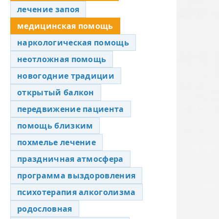
лечение запоя
медицинская помощь
наркологическая помощь
неотложная помощь
новогодние традиции
открытый балкон
передвижение пациента
помощь близким
похмелье лечение
праздничная атмосфера
программа выздоровления
психотерапия алкоголизма
родословная