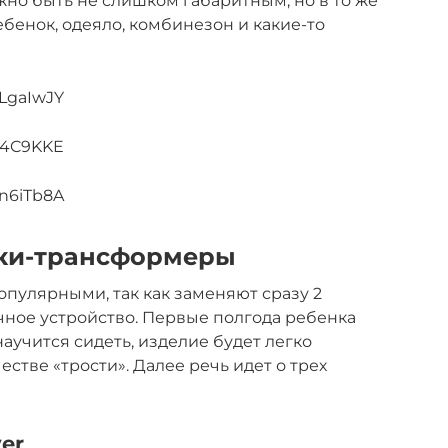
жно быть не слишком габаритным, но в то же
бенок, одеяло, комбинезон и какие-то
HLgaIwJY
_54C9KKE
6n6iTb8A
ски-трансформеры
пулярными, так как заменяют сразу 2
чное устройство. Первые полгода ребенка
аучится сидеть, изделие будет легко
естве «трости». Далее речь идет о трех
ver