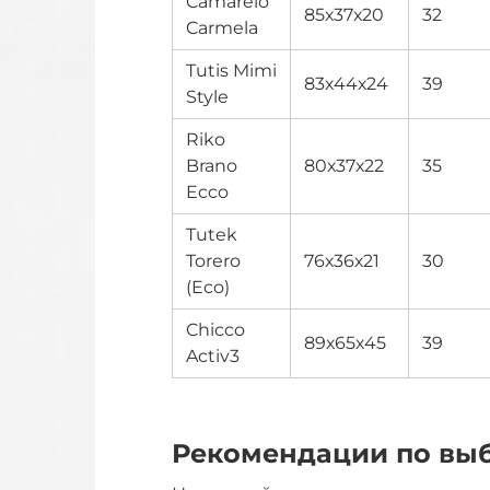
Camarelo
85х37х20
32
Carmela
Tutis Mimi
83х44х24
39
Style
Riko
Brano
80х37х22
35
Ecco
Tutek
Torero
76х36х21
30
(Eco)
Chicco
89х65х45
39
Activ3
Рекомендации по вы