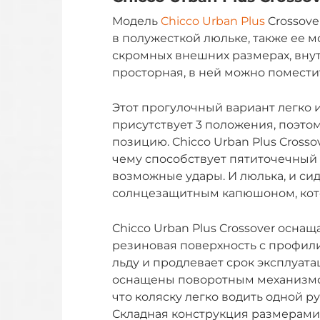
Модель
Chicco Urban Plus
Crossove
в полужесткой люльке, также ее м
скромных внешних размерах, внут
просторная, в ней можно поместит
Этот прогулочный вариант легко и
присутствует 3 положения, поэто
позицию. Chicco Urban Plus Cross
чему способствует пятиточечный
возможные удары. И люлька, и си
солнцезащитным капюшоном, кот
Chicco Urban Plus Crossover осн
резиновая поверхность с профил
льду и продлевает срок эксплуата
оснащены поворотным механизмом
что коляску легко водить одной 
Складная конструкция размерами