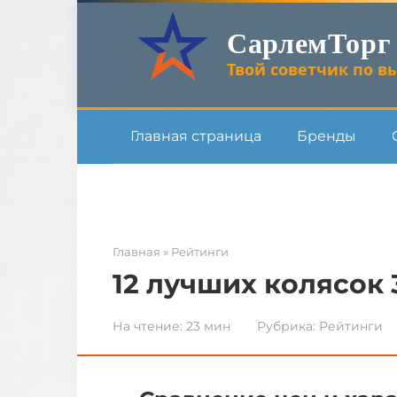
Перейти
СарлемТорг
к
контенту
Твой советчик по вы
Главная страница
Бренды
Главная
»
Рейтинги
12 лучших колясок 3
На чтение:
23 мин
Рубрика:
Рейтинги