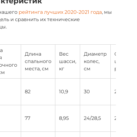
актеристик
 нашего
рейтинга лучших 2020-2021 года
, мы
ль и сравнить их технические
цы.
а
Длина
Вес
Диаметр
Средняя
я
спального
шасси,
колес,
цена,
очного
места, см
кг
см
руб
см
82
10,9
30
22 450
77
8,95
24/28,5
29 340