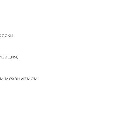
яски;
изация;
ым механизмом;