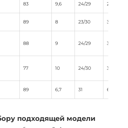
83
9,6
24/29
27 420
89
8
23/30
31 680
88
9
24/29
33 000
77
10
24/30
39 700
89
6,7
31
62 200
бору подходящей модели