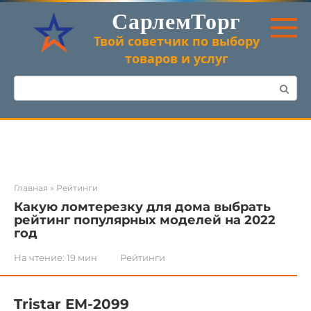
Перейти
СарлемТорг
к
контенту
Твой советчик по выбору
товаров и услуг
Поиск:
Главная
»
Рейтинги
Какую ломтерезку для дома выбрать
рейтинг популярных моделей на 2022
год
На чтение:
19 мин
Рейтинги
Tristar EM-2099