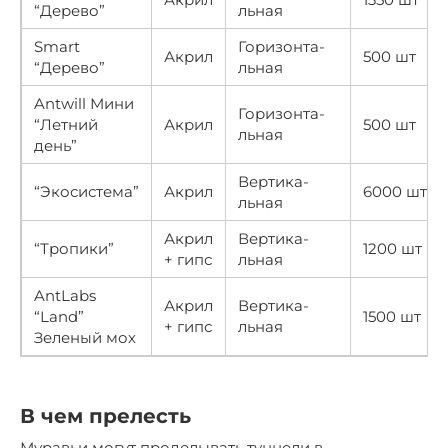
“Дерево”
льная
Smart
Горизонта-
Акрил
500 шт
“Дерево”
льная
Antwill Мини
Горизонта-
“Летний
Акрил
500 шт
льная
день”
Вертика-
“Экосистема”
Акрил
6000 шт
льная
Акрил
Вертика-
“Тропики”
1200 шт
+ гипс
льная
AntLabs
Акрил
Вертика-
“Land”
1500 шт
+ гипс
льная
Зеленый мох
В чем прелесть
Муравьи могут проделывать туннели в