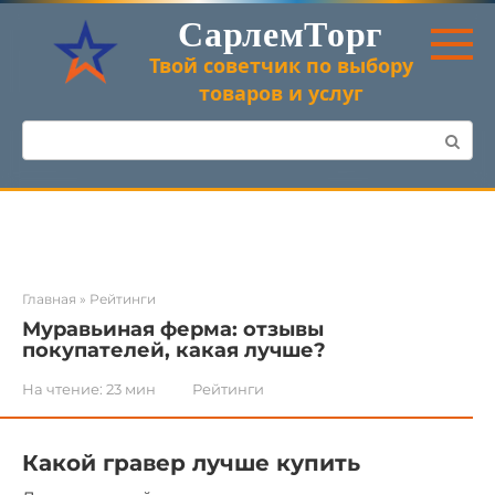
Перейти
СарлемТорг
к
контенту
Твой советчик по выбору
товаров и услуг
Поиск:
Главная
»
Рейтинги
Муравьиная ферма: отзывы
покупателей, какая лучше?
На чтение:
23 мин
Рейтинги
Какой гравер лучше купить