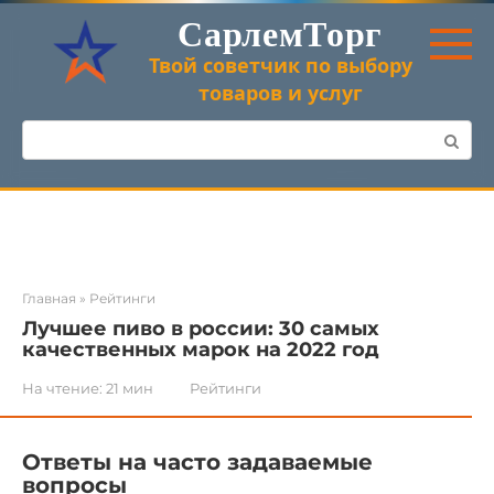
Перейти
СарлемТорг
к
контенту
Твой советчик по выбору
товаров и услуг
Поиск:
Главная
»
Рейтинги
Лучшее пиво в россии: 30 самых
качественных марок на 2022 год
На чтение:
21 мин
Рейтинги
Ответы на часто задаваемые
вопросы