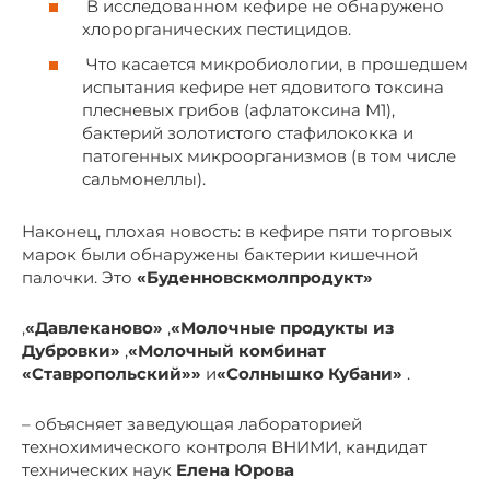
В исследованном кефире не обнаружено
хлорорганических пестицидов.
Что касается микробиологии, в прошедшем
испытания кефире нет ядовитого токсина
плесневых грибов (афлатоксина М1),
бактерий золотистого стафилококка и
патогенных микроорганизмов (в том числе
сальмонеллы).
Наконец, плохая новость: в кефире пяти торговых
марок были обнаружены бактерии кишечной
палочки. Это
«Буденновскмолпродукт»
,
«Давлеканово»
,
«Молочные продукты из
Дубровки»
,
«Молочный комбинат
«Ставропольский»»
и
«Солнышко Кубани»
.
– объясняет заведующая лабораторией
технохимического контроля ВНИМИ, кандидат
технических наук
Елена Юрова