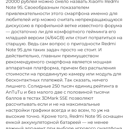
20000 рублей можно смело назвать Xiaomi Redmi
Note 9S. Своеобразным показателем
привлекательности этого смартфона именно для
любителей игр можно считать непрекращающуюся
дискуссию в профильной ветке известного форума
— достаточно ли для комфортного гейминга его
младшей версии (4/64GB) или стоит потратиться на
старшую. Ведь сам вопрос о пригодности Redmi
Note 9S для таких задач просто не стоит. И
действительно, главным преимуществом
рекомендуемого смартфона является мощная
аппаратная платформа, причем без распыления
стоимости на продвинутую камеру или модуль для
бесконтактных платежей. Так сказать, ничего
лишнего. Солидные 250 тысяч единиц рейтинга в
AnTuTu и без малого две с половиной тысячи
баллов в тестах 3DMark SSE позволяют
рассчитывать если и не на максимальные
настройки графики всегда и во всем, то уж на
высокие точно. Кроме того, Redmi Note 9S оснащен
емкой аккумуляторной батареей — не менее
важный аргумент при выборе игрового смартфона.