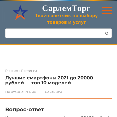
Перейти
СарлемТорг
к
контенту
Твой советчик по выбору
товаров и услуг
Поиск:
Главная
»
Рейтинги
Лучшие смартфоны 2021 до 20000
рублей — топ 10 моделей
На чтение:
21 мин
Рейтинги
Вопрос-ответ