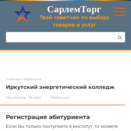
Перейти
СарлемТорг
к
контенту
Твой советчик по выбору
товаров и услуг
Поиск:
Главная
»
Рейтинги
Иркутский энергетический колледж
На чтение:
18 мин
Рейтинги
Регистрация абитуриента
Если Вы только поступаете в институт, то можете