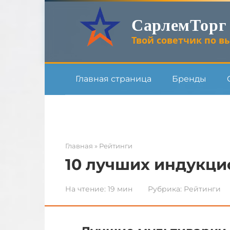
Перейти
СарлемТорг
к
контенту
Твой советчик по вы
Главная страница
Бренды
Главная
»
Рейтинги
10 лучших индукци
На чтение:
19 мин
Рубрика:
Рейтинги