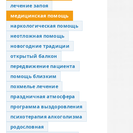
лечение запоя
медицинская помощь
наркологическая помощь
неотложная помощь
новогодние традиции
открытый балкон
передвижение пациента
помощь близким
похмелье лечение
праздничная атмосфера
программа выздоровления
психотерапия алкоголизма
родословная