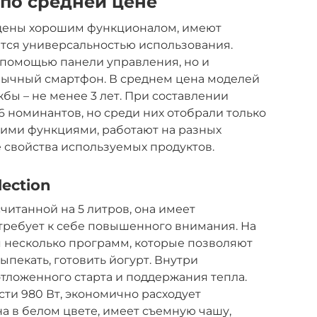
по средней цене
щены хорошим функционалом, имеют
тся универсальностью использования.
 помощью панели управления, но и
ычный смартфон. В среднем цена моделей
жбы – не менее 3 лет. При составлении
 номинантов, но среди них отобрали только
оими функциями, работают на разных
 свойства используемых продуктов.
lection
читанной на 5 литров, она имеет
требует к себе повышенного внимания. На
 несколько программ, которые позволяют
выпекать, готовить йогурт. Внутри
отложенного старта и поддержания тепла.
ти 980 Вт, экономично расходует
а в белом цвете, имеет съемную чашу,