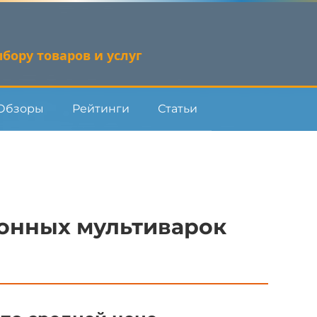
бору товаров и услуг
Обзоры
Рейтинги
Статьи
онных мультиварок