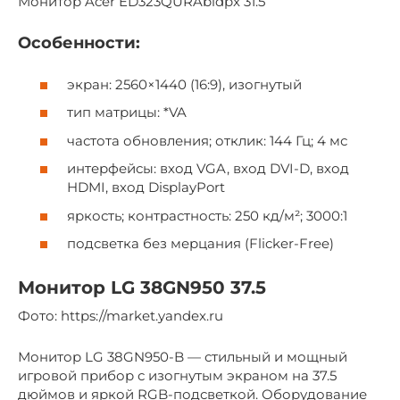
Монитор Acer ED323QURAbidpx 31.5
Особенности:
экран: 2560×1440 (16:9), изогнутый
тип матрицы: *VA
частота обновления; отклик: 144 Гц; 4 мс
интерфейсы: вход VGA, вход DVI-D, вход
HDMI, вход DisplayPort
яркость; контрастность: 250 кд/м²; 3000:1
подсветка без мерцания (Flicker-Free)
Монитор LG 38GN950 37.5
Фото: https://market.yandex.ru
Монитор LG 38GN950-B — стильный и мощный
игровой прибор с изогнутым экраном на 37.5
дюймов и яркой RGB-подсветкой. Оборудование