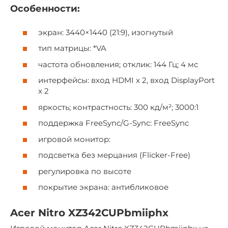
Особенности:
экран: 3440×1440 (21:9), изогнутый
тип матрицы: *VA
частота обновления; отклик: 144 Гц; 4 мс
интерфейсы: вход HDMI x 2, вход DisplayPort
x 2
яркость; контрастность: 300 кд/м²; 3000:1
поддержка FreeSync/G-Sync: FreeSync
игровой монитор:
подсветка без мерцания (Flicker-Free)
регулировка по высоте
покрытие экрана: антибликовое
Acer Nitro XZ342CUPbmiiphx