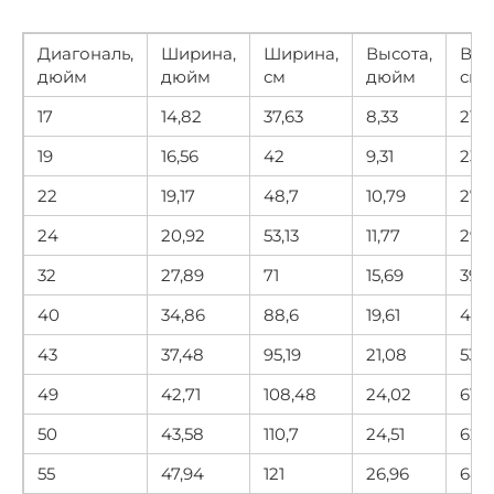
Диагональ,
Ширина,
Ширина,
Высота,
Выс
дюйм
дюйм
см
дюйм
см
17
14,82
37,63
8,33
21,17
19
16,56
42
9,31
23,6
22
19,17
48,7
10,79
27,4
24
20,92
53,13
11,77
29,
32
27,89
71
15,69
39,9
40
34,86
88,6
19,61
49,
43
37,48
95,19
21,08
53,5
49
42,71
108,48
24,02
61,0
50
43,58
110,7
24,51
62,3
55
47,94
121
26,96
68,5