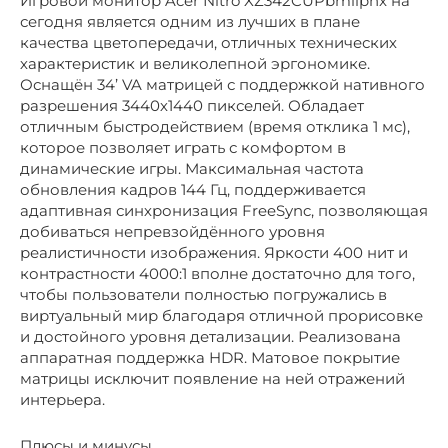
Игровой монитор Acer Nitro XZ342CUPbmiiphx на
сегодня является одним из лучших в плане
качества цветопередачи, отличных технических
характеристик и великолепной эргономике.
Оснащён 34’ VA матрицей с поддержкой нативного
разрешения 3440х1440 пикселей. Обладает
отличным быстродействием (время отклика 1 мс),
которое позволяет играть с комфортом в
динамические игры. Максимальная частота
обновления кадров 144 Гц, поддерживается
адаптивная синхронизация FreeSync, позволяющая
добиваться непревзойдённого уровня
реалистичности изображения. Яркости 400 нит и
контрастности 4000:1 вполне достаточно для того,
чтобы пользователи полностью погружались в
виртуальный мир благодаря отличной прорисовке
и достойного уровня детализации. Реализована
аппаратная поддержка HDR. Матовое покрытие
матрицы исключит появление на ней отражений
интерьера.
Плюсы и минусы