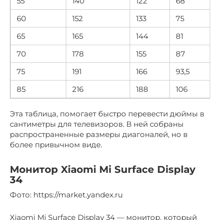
55
140
122
68
60
152
133
75
65
165
144
81
70
178
155
87
75
191
166
93,5
85
216
188
106
Эта таблица, помогает быстро перевести дюймы в
сантиметры для телевизоров. В ней собраны
распространенные размеры диагоналей, но в
более привычном виде.
Монитор Xiaomi Mi Surface Display
34
Фото: https://market.yandex.ru
Xiaomi Mi Surface Display 34 — монитор, который