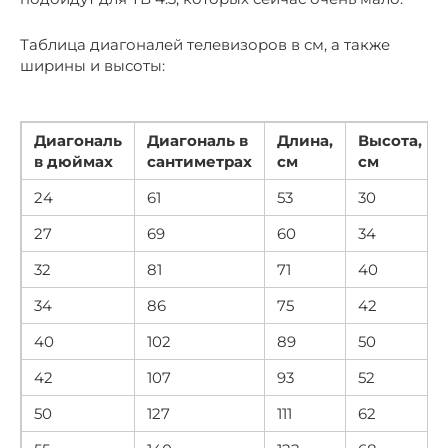
Таблица диагоналей телевизоров в см, а также
ширины и высоты:
Диагональ
Диагональ в
Длина,
Высота,
в дюймах
сантиметрах
см
см
24
61
53
30
27
69
60
34
32
81
71
40
34
86
75
42
40
102
89
50
42
107
93
52
50
127
111
62