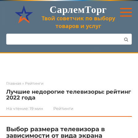
Перейти
СарлемТорг
к
контенту
Твой советчик по выбору
товаров и услуг
Поиск:
Главная
»
Рейтинги
Лучшие недорогие телевизоры: рейтинг
2022 года
На чтение:
19 мин
Рейтинги
Выбор размера телевизора в
зависимости от вида экрана