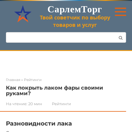
Перейти
СарлемТорг
к
контенту
Твой советчик по выбору
товаров и услуг
Поиск:
Главная
»
Рейтинги
Как покрыть лаком фары своими
руками?
На чтение:
20 мин
Рейтинги
Разновидности лака