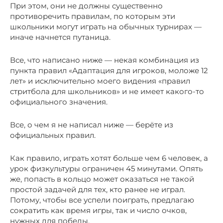
При этом, они не должны существенно
противоречить правилам, по которым эти
школьники могут играть на обычных турнирах —
иначе начнется путаница.
Все, что написано ниже — некая комбинация из
пункта правил «Адаптация для игроков, моложе 12
лет» и исключительно моего видения «правил
стритбола для школьников» и не имеет какого-то
официального значения.
Все, о чем я не написал ниже — берёте из
официальных правил.
Как правило, играть хотят больше чем 6 человек, а
урок физкультуры ограничен 45 минутами. Опять
же, попасть в кольцо может оказаться не такой
простой задачей для тех, кто ранее не играл.
Потому, чтобы все успели поиграть, предлагаю
сократить как время игры, так и число очков,
нужных для победы.