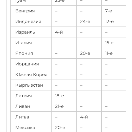
Гуам
23-е
–
–
Венгрия
–
–
7-е
Индонезия
–
24-е
12-е
Израиль
4-й
–
–
Италия
–
–
15-е
Япония
–
20-е
11-е
Иордания
–
–
–
Южная Корея
–
–
–
Кыргызстан
–
–
–
Латвия
18-е
–
–
Ливан
21-е
–
–
Литва
–
4-й
–
Мексика
20-е
–
–