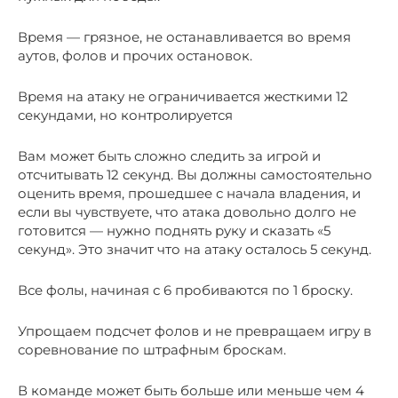
Время — грязное, не останавливается во время
аутов, фолов и прочих остановок.
Время на атаку не ограничивается жесткими 12
секундами, но контролируется
Вам может быть сложно следить за игрой и
отсчитывать 12 секунд. Вы должны самостоятельно
оценить время, прошедшее с начала владения, и
если вы чувствуете, что атака довольно долго не
готовится — нужно поднять руку и сказать «5
секунд». Это значит что на атаку осталось 5 секунд.
Все фолы, начиная с 6 пробиваются по 1 броску.
Упрощаем подсчет фолов и не превращаем игру в
соревнование по штрафным броскам.
В команде может быть больше или меньше чем 4