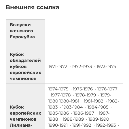
Внешняя ссылка
Выпуски
женского
Еврокубка
Кубок
обладателей
кубков
1971-1972 · 1972-1973 · 1973-1974
европейских
чемпионов
1974-1975 · 1975-1976 · 1976-1977
· 1977-1978 · 1978-1979 · 1979-
1980 1980-1981 · 1981-1982 · 1982-
Кубок
1983 · 1983-1984 · 1984-1985 ·
европейских
1985-1986 · 1986-1987 · 1987-
чемпионов
1988 · 1988-1989 · 1989-1990
Лилиана-
1990-1991 · 1991-1992 · 1992-1993 ·