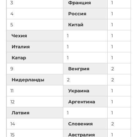
3
Франция
1
4
Россия
1
5
Китай
1
Чехия
1
1
Италия
1
1
Катар
1
1
9
Венгрия
2
Нидерланды
2
2
11
Украина
1
12
Аргентина
1
Латвия
1
1
14
Словения
2
15
Австралия
1