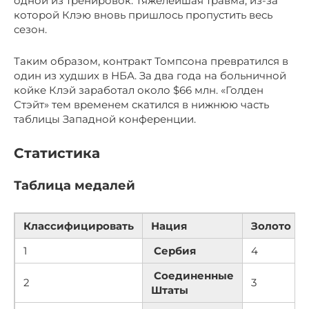
одной из тренировок. Тяжелейшая травма, из-за
которой Клэю вновь пришлось пропустить весь
сезон.
Таким образом, контракт Томпсона превратился в
один из худших в НБА. За два года на больничной
койке Клэй заработал около $66 млн. «Голден
Стэйт» тем временем скатился в нижнюю часть
таблицы Западной конференции.
Статистика
Таблица медалей
Классифицировать
Нация
Золото
1
Сербия
4
Соединенные
2
3
Штаты