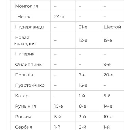
Монголия
–
–
–
Непал
24-е
–
–
Нидерланды
–
21-е
Шестой
Новая
–
12-е
19-е
Зеландия
Нигерия
–
–
–
Филиппины
–
–
9-е
Польша
–
7-е
20-е
Пуэрто-Рико
–
16-е
–
Катар
–
1-й
5-й
Румыния
10-е
8-е
14-е
Россия
5-й
3-й
10-е
Сербия
1-й
2-й
1-й