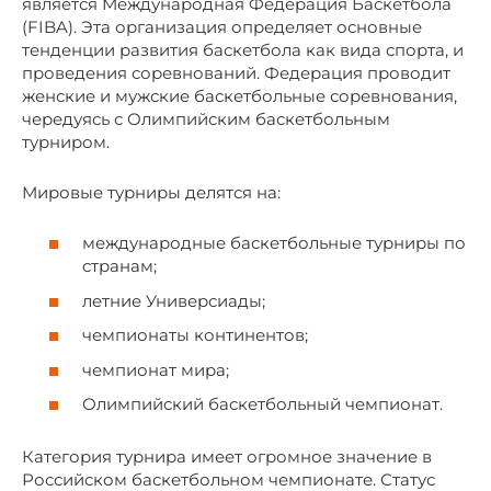
является Международная Федерация Баскетбола
(FIBA). Эта организация определяет основные
тенденции развития баскетбола как вида спорта, и
проведения соревнований. Федерация проводит
женские и мужские баскетбольные соревнования,
чередуясь с Олимпийским баскетбольным
турниром.
Мировые турниры делятся на:
международные баскетбольные турниры по
странам;
летние Универсиады;
чемпионаты континентов;
чемпионат мира;
Олимпийский баскетбольный чемпионат.
Категория турнира имеет огромное значение в
Российском баскетбольном чемпионате. Статус