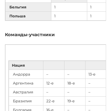
Бельгия
1
1
Польша
1
1
Команды-участники
Нация
Андорра
–
–
13-е
Аргентина
12-е
18-е
–
Австралия
–
–
–
Бразилия
22-е
19-е
–
Болгария
16-е
–
–