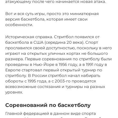
атакующему после чего начинается новая атака.
Вот и вся суть игры, просто это миниатюрная
версия баскетбола, которая имеет свои
особенности.
Историческая справка. Стритбол появился от
баскетбола в США (середина 20 века). Спорт
прославился своей доступностью, поскольку в него
играют на открытых уличных кортах не большого
размера. Первые соревнования по стритболу были
проведены в Нью-Йоре в 1956 году, а в 1991 году в
Европе стартовал первый открытый турнир по
стритболу. В России стритбол начал набирать
обороты с 1995 года, а с 2003-го проводятся
всевозможные состязания и турниры на разных
уровнях.
Соревнований по баскетболу
Главной федерацией в данном виде спорта