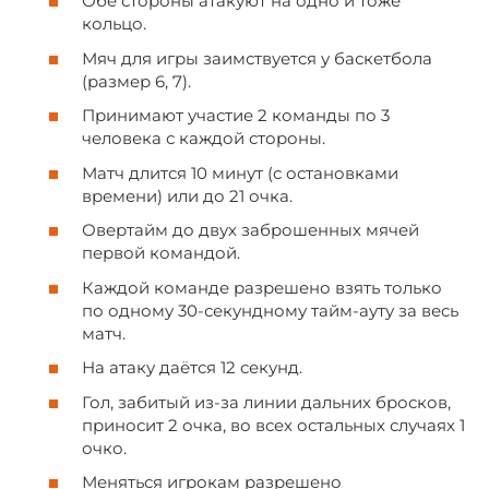
Обе стороны атакуют на одно и тоже
кольцо.
Мяч для игры заимствуется у баскетбола
(размер 6, 7).
Принимают участие 2 команды по 3
человека с каждой стороны.
Матч длится 10 минут (с остановками
времени) или до 21 очка.
Овертайм до двух заброшенных мячей
первой командой.
Каждой команде разрешено взять только
по одному 30-секундному тайм-ауту за весь
матч.
На атаку даётся 12 секунд.
Гол, забитый из-за линии дальних бросков,
приносит 2 очка, во всех остальных случаях 1
очко.
Меняться игрокам разрешено