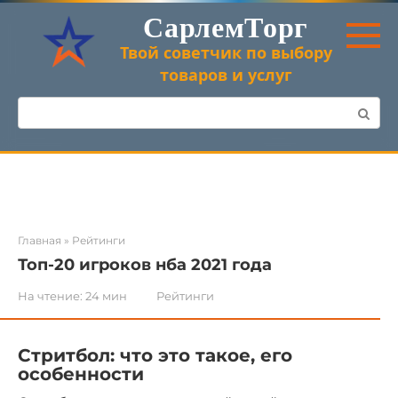
Перейти
СарлемТорг
к
контенту
Твой советчик по выбору
товаров и услуг
Поиск:
Главная
»
Рейтинги
Топ-20 игроков нба 2021 года
На чтение:
24 мин
Рейтинги
Стритбол: что это такое, его
особенности