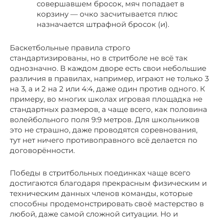
совершавшем бросок, мяч попадает в
корзину — очко засчитывается плюс
назначается штрафной бросок (и).
Баскетбольные правила строго
стандартизированы, но в стритболе не всё так
однозначно. В каждом дворе есть свои небольшие
различия в правилах, например, играют не только 3
на 3, а и 2 на 2 или 4:4, даже один против одного. К
примеру, во многих школах игровая площадка не
стандартных размеров, а чаще всего, как половина
волейбольного поля 9:9 метров. Для школьников
это не страшно, даже проводятся соревнования,
тут нет ничего противоправного всё делается по
договорённости.
Победы в стритбольных поединках чаще всего
достигаются благодаря прекрасным физическим и
техническим данных членов команды, которые
способны продемонстрировать своё мастерство в
любой, даже самой сложной ситуации. Но и