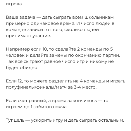
игрока
Ваша задача — дать сыграть всем школьникам
примерно одинаковое время. И число людей в
команде зависит от того, сколько людей
принимает участие.
Например если 10, то сделайте 2 команды по 5
человек и делайте замены по окончанию партии.
Так все сыграют равное число игр и никому не
будет обидно.
Если 12, то можете разделить на 4 команды и играть
полуфиналы/финалы/матч за 3-4 место.
Если счет равный, а время закончилось — то
играем до 1 забитого мяча
Тут цель — ускорить игру и дать сыграть остальным.