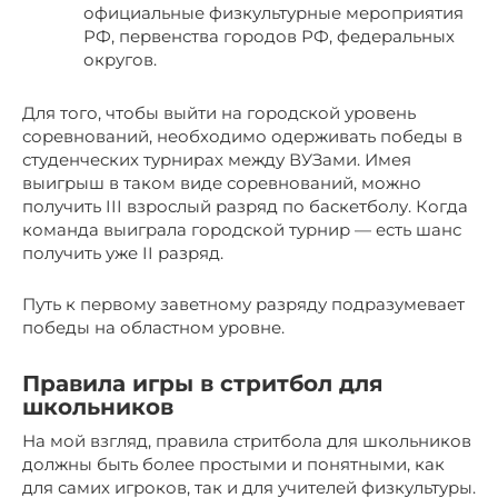
официальные физкультурные мероприятия
РФ, первенства городов РФ, федеральных
округов.
Для того, чтобы выйти на городской уровень
соревнований, необходимо одерживать победы в
студенческих турнирах между ВУЗами. Имея
выигрыш в таком виде соревнований, можно
получить III взрослый разряд по баскетболу. Когда
команда выиграла городской турнир — есть шанс
получить уже II разряд.
Путь к первому заветному разряду подразумевает
победы на областном уровне.
Правила игры в стритбол для
школьников
На мой взгляд, правила стритбола для школьников
должны быть более простыми и понятными, как
для самих игроков, так и для учителей физкультуры.