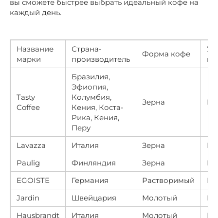
вы сможете быстрее выбрать идеальный кофе на
каждый день.
Название
Страна-
Ур
Форма кофе
марки
производитель
ка
Бразилия,
Эфиопия,
Tasty
Колумбия,
Зерна
Пр
Coffee
Кения, Коста-
Рика, Кения,
Перу
Lavazza
Италия
Зерна
Пр
Paulig
Финляндия
Зерна
Пр
EGOISTE
Германия
Растворимый
Пр
Jardin
Швейцария
Молотый
Пр
Hausbrandt
Италия
Молотый
Пр