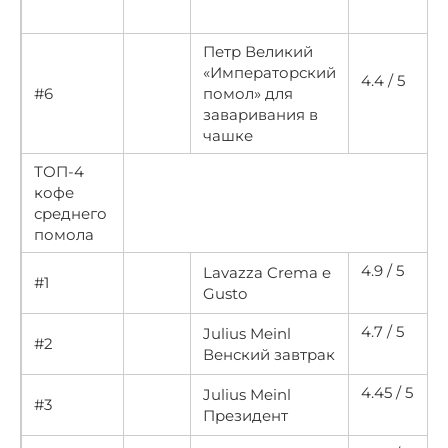
Петр Великий
«Императорский
4.4 / 5
#6
помол» для
заваривания в
чашке
ТОП-4
кофе
среднего
помола
4.9 / 5
Lavazza Crema e
#1
Gusto
4.7 / 5
Julius Meinl
#2
Венский завтрак
4.45 / 5
Julius Meinl
#3
Президент