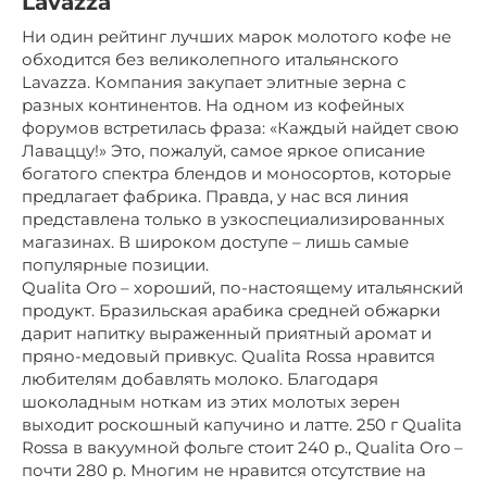
Lavazza
Ни один рейтинг лучших марок молотого кофе не
обходится без великолепного итальянского
Lavazza. Компания закупает элитные зерна с
разных континентов. На одном из кофейных
форумов встретилась фраза: «Каждый найдет свою
Лаваццу!» Это, пожалуй, самое яркое описание
богатого спектра блендов и моносортов, которые
предлагает фабрика. Правда, у нас вся линия
представлена только в узкоспециализированных
магазинах. В широком доступе – лишь самые
популярные позиции.
Qualita Oro – хороший, по-настоящему итальянский
продукт. Бразильская арабика средней обжарки
дарит напитку выраженный приятный аромат и
пряно-медовый привкус. Qualita Rossa нравится
любителям добавлять молоко. Благодаря
шоколадным ноткам из этих молотых зерен
выходит роскошный капучино и латте. 250 г Qualita
Rossa в вакуумной фольге стоит 240 р., Qualita Oro –
почти 280 р. Многим не нравится отсутствие на