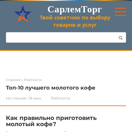
Перейти
СарлемТорг
к
контенту
Твой советчик по выбору
товаров и услуг
Поиск:
Главная
»
Рейтинги
Топ-10 лучшего молотого кофе
На чтение:
19 мин
Рейтинги
Как правильно приготовить
молотый кофе?