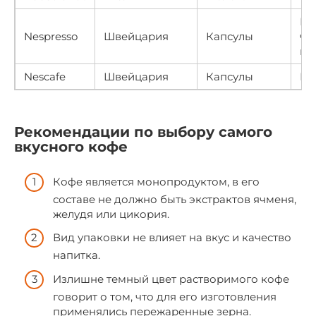
Ра
Nespresso
Швейцария
Капсулы
ча
пр
Nescafe
Швейцария
Капсулы
Пр
Рекомендации по выбору самого
вкусного кофе
Кофе является монопродуктом, в его
составе не должно быть экстрактов ячменя,
желудя или цикория.
Вид упаковки не влияет на вкус и качество
напитка.
Излишне темный цвет растворимого кофе
говорит о том, что для его изготовления
применялись пережаренные зерна.