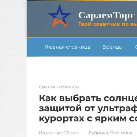
Перейти
СарлемТорг
к
контенту
Твой советчик по вы
Главная страница
Бренды
Главная
»
Рейтинги
Как выбрать солнц
защитой от ультра
курортах с ярким 
На чтение:
22 мин
Рубрика:
Рейтинги