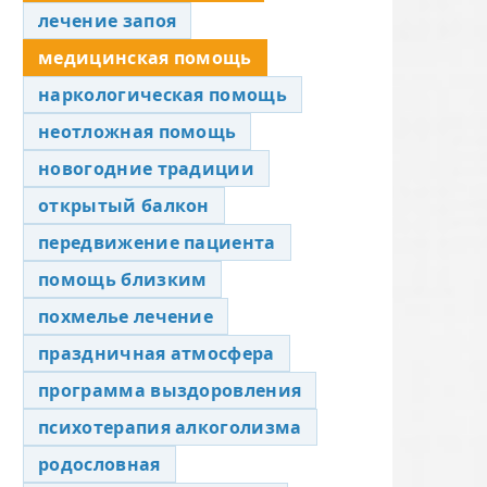
лечение запоя
медицинская помощь
наркологическая помощь
неотложная помощь
новогодние традиции
открытый балкон
передвижение пациента
помощь близким
похмелье лечение
праздничная атмосфера
программа выздоровления
психотерапия алкоголизма
родословная