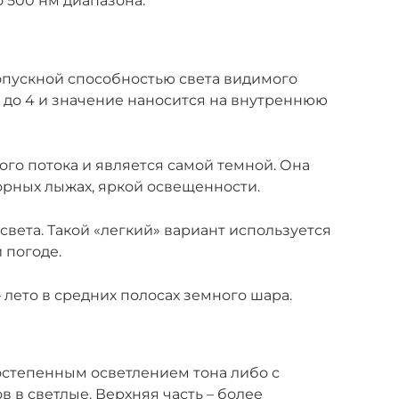
о 500 нм диапазона.
опускной способностью света видимого
0 до 4 и значение наносится на внутреннюю
ого потока и является самой темной. Она
орных лыжах, яркой освещенности.
 света. Такой «легкий» вариант используется
 погоде.
– лето в средних полосах земного шара.
остепенным осветлением тона либо с
 в светлые. Верхняя часть – более