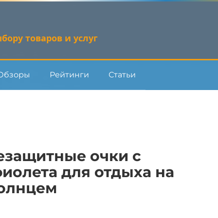
бору товаров и услуг
Обзоры
Рейтинги
Статьи
езащитные очки с
фиолета для отдыха на
солнцем