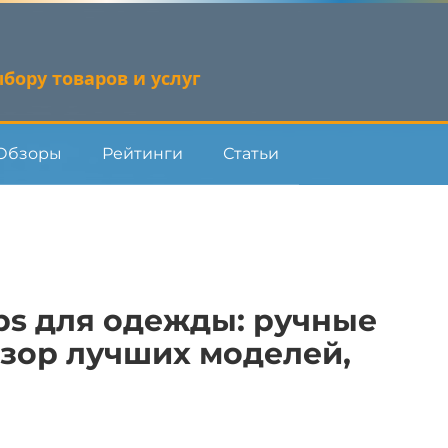
бору товаров и услуг
Обзоры
Рейтинги
Статьи
ips для одежды: ручные
бзор лучших моделей,