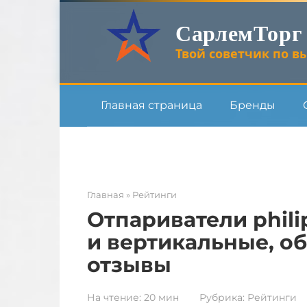
Перейти
СарлемТорг
к
контенту
Твой советчик по вы
Главная страница
Бренды
Главная
»
Рейтинги
Отпариватели phil
и вертикальные, о
отзывы
На чтение:
20 мин
Рубрика:
Рейтинги