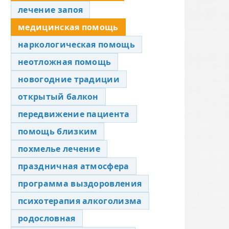
лечение запоя
медицинская помощь
наркологическая помощь
неотложная помощь
новогодние традиции
открытый балкон
передвижение пациента
помощь близким
похмелье лечение
праздничная атмосфера
программа выздоровления
психотерапия алкоголизма
родословная