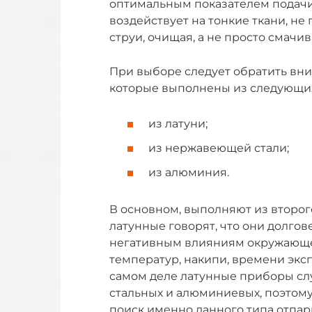
оптимальным показателем подачи 
воздействует на тонкие ткани, не
струи, очищая, а не просто смачив
При выборе следует обратить вн
которые выполнены из следующих
из латуни;
из нержавеющей стали;
из алюминия.
В основном, выполняют из второг
латунные говорят, что они долго
негативным влияниям окружающе
температур, накипи, времени экс
самом деле латунные приборы слу
стальных и алюминиевых, поэтому 
поиск именно данного типа отпари