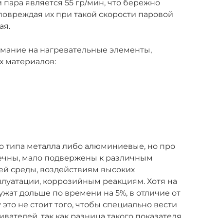
пара является 55 гр/мин, что бережно
 повреждая их при такой скорости паровой
ая.
имание на нагревательные элементы,
 материалов:
о типа металла либо алюминиевые, но про
вечны, мало подвержены к различным
й среды, воздействиям высоких
плуатации, коррозийным реакциям. Хотя на
жат дольше по времени на 5%, в отличие от
это не стоит того, чтобы специально вести
вателей, так как разница такого показателя