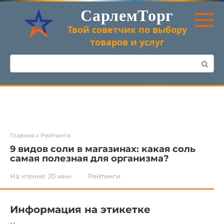
Перейти
СарлемТорг
к
контенту
Твой советчик по выбору
товаров и услуг
Поиск:
Главная
»
Рейтинги
9 видов соли в магазинах: какая соль
самая полезная для организма?
На чтение:
20 мин
Рейтинги
Информация на этикетке