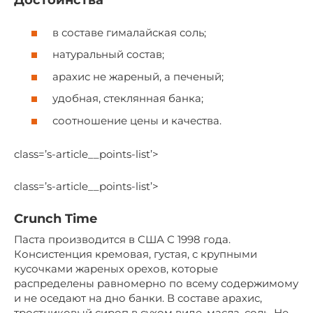
Достоинства
в составе гималайская соль;
натуральный состав;
арахис не жареный, а печеный;
удобная, стеклянная банка;
соотношение цены и качества.
class=’s-article__points-list’>
class=’s-article__points-list’>
Crunch Time
Паста производится в США С 1998 года.
Консистенция кремовая, густая, с крупными
кусочками жареных орехов, которые
распределены равномерно по всему содержимому
и не оседают на дно банки. В составе арахис,
тростниковый сироп в сухом виде, масла, соль. Не