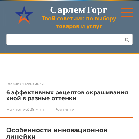
Перейти
СарлемТорг
к
контенту
Твой советчик по выбору
товаров и услуг
Поиск:
Главная
»
Рейтинги
6 эффективных рецептов окрашивания
хной в разные оттенки
На чтение:
28 мин
Рейтинги
Особенности инновационной
линейки