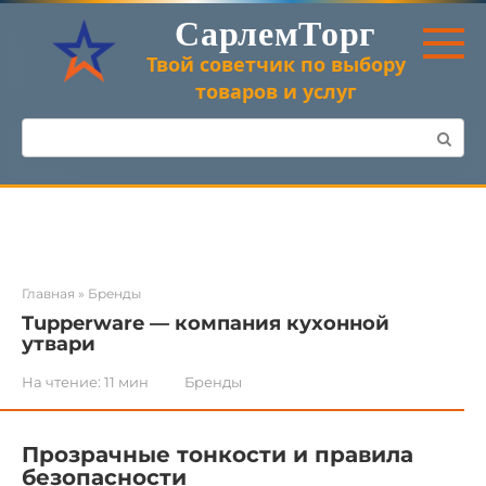
Перейти
СарлемТорг
к
контенту
Твой советчик по выбору
товаров и услуг
Поиск:
Главная
»
Бренды
Tupperware — компания кухонной
утвари
На чтение:
11 мин
Бренды
Прозрачные тонкости и правила
безопасности