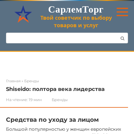
Перейти
СарлемТорг
к
контенту
Твой советчик по выбору
товаров и услуг
Поиск:
Главная
»
Бренды
Shiseido: полтора века лидерства
На чтение:
19 мин
Бренды
Средства по уходу за лицом
Большой популярностью у женщин европейских