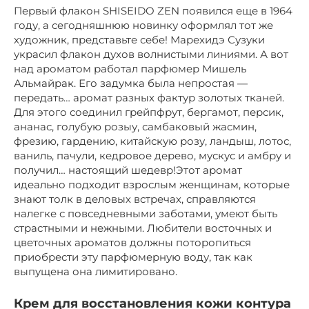
Первый флакон SHISEIDO ZEN появился еще в 1964
году, а сегодняшнюю новинку оформлял тот же
художник, представьте себе! Марехидэ Сузуки
украсил флакон духов волнистыми линиями. А вот
над ароматом работал парфюмер Мишель
Альмайрак. Его задумка была непростая —
передать… аромат разных фактур золотых тканей.
Для этого соединил грейпфрут, бергамот, персик,
ананас, голубую розыу, самбаковый жасмин,
фрезию, гардению, китайскую розу, ландыш, лотос,
ваниль, пачули, кедровое дерево, мускус и амбру и
получил… настоящий шедевр!Этот аромат
идеально подходит взрослым женщинам, которые
знают толк в деловых встречах, справляются
налегке с повседневными заботами, умеют быть
страстными и нежными. Любители восточных и
цветочных ароматов должны поторопиться
приобрести эту парфюмерную воду, так как
выпущена она лимитировано.
Крем для восстановления кожи контура