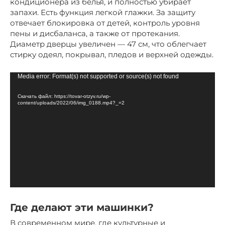
кондиционера из белья, и полностью убирает
запахи. Есть функция легкой глажки. За защиту
отвечает блокировка от детей, контроль уровня
пены и дисбаланса, а также от протекания.
Диаметр дверцы увеличен — 47 см, что облегчает
стирку одеял, покрывал, пледов и верхней одежды.
Видеоплеер
Media error: Format(s) not supported or source(s) not found
Скачать файл: https://tovar-otzyv.ru/wp-
content/uploads/2022/06/img_0188.mp4?_=2
Где делают эти машинки?
В современном мире, где культурные и