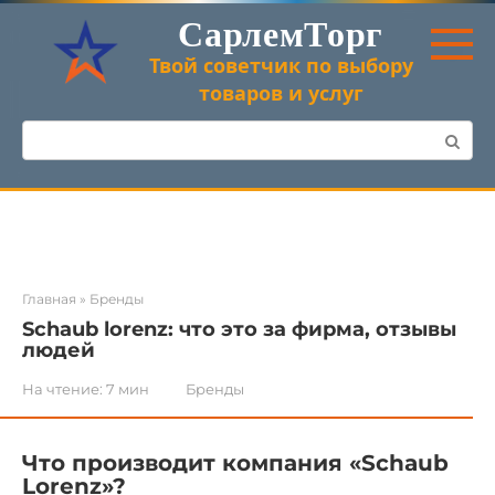
Перейти
СарлемТорг
к
контенту
Твой советчик по выбору
товаров и услуг
Поиск:
Главная
»
Бренды
Schaub lorenz: что это за фирма, отзывы
людей
На чтение:
7 мин
Бренды
Что производит компания «Schaub
Lorenz»?