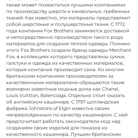
также может похвастаться лучшими компаниями
по производству шерсти и камвольных, гребенных
тканей. Как известно, эти материалы представляют
собой шерстяные и полушерстяные ткани. С 1772
года компания Fox Brothers занимается доставкой
и непосредственно производством такого рода
материалов для создания теплой одежды. Помимо
этого Fox Brothers создали бренд одежды Merchant
Fox, в коллекциях которого представлены сумки,
галстуки и одежда из качественных материалов,
которые компания производит сама. Ко многим
британским компаниям производителям за
качественными материалами обращаются такие
всемирно известные модные дома как Chanel,
Louis Vuittton, Balenciaga. Отдельно стоит сказать
об английском кашемире. С 1797 шотландская
фабрика Johnstons of Elgin известна своим
непревзойденным по качеству кашемиром. С ней
предпочитают работать законодатели мод над
созданием своих изделий для показов из
качественного кашемира. Лучшим британским