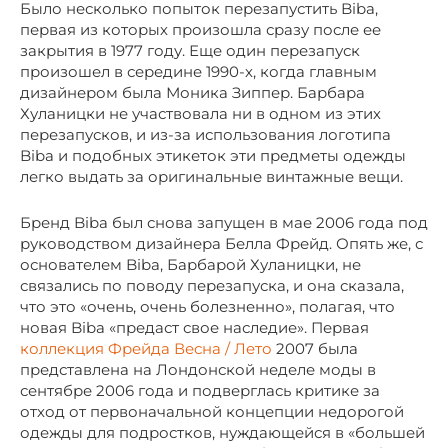
Было несколько попыток перезапустить Biba,
первая из которых произошла сразу после ее
закрытия в 1977 году. Еще один перезапуск
произошел в середине 1990-х, когда главным
дизайнером была Моника Зиппер. Барбара
Хуланицки не участвовала ни в одном из этих
перезапусков, и из-за использования логотипа
Biba и подобных этикеток эти предметы одежды
легко выдать за оригинальные винтажные вещи.
Бренд Biba был снова запущен в мае 2006 года под
руководством дизайнера Белла Фрейд. Опять же, с
основателем Biba, Барбарой Хуланицки, не
связались по поводу перезапуска, и она сказала,
что это «очень, очень болезненно», полагая, что
новая Biba «предаст свое наследие». Первая
коллекция Фрейда Весна / Лето
2007 была
представлена ​​на Лондонской неделе моды в
сентябре 2006 года и подверглась критике за
отход от первоначальной концепции недорогой
одежды для подростков, нуждающейся в «большей