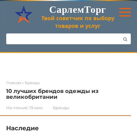
Перейти
СарлемТорг
к
контенту
Твой советчик по выбору
товаров и услуг
Поиск:
Главная
»
Бренды
10 лучших брендов одежды из
великобритании
На чтение:
19 мин
Бренды
Наследие