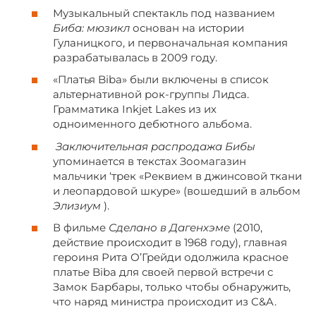
Музыкальный спектакль под названием
Биба: мюзикл
основан на истории
Гуланицкого, и первоначальная компания
разрабатывалась в 2009 году.
«Платья Biba» были включены в список
альтернативной рок-группы Лидса.
Грамматика Inkjet Lakes из их
одноименного дебютного альбома.
Заключительная распродажа Бибы
упоминается в текстах Зоомагазин
мальчики ‘трек «Реквием в джинсовой ткани
и леопардовой шкуре» (вошедший в альбом
Элизиум
).
В фильме
Сделано в Дагенхэме
(2010,
действие происходит в 1968 году), главная
героиня Рита О’Грейди одолжила красное
платье Biba для своей первой встречи с
Замок Барбары, только чтобы обнаружить,
что наряд министра происходит из C&A.