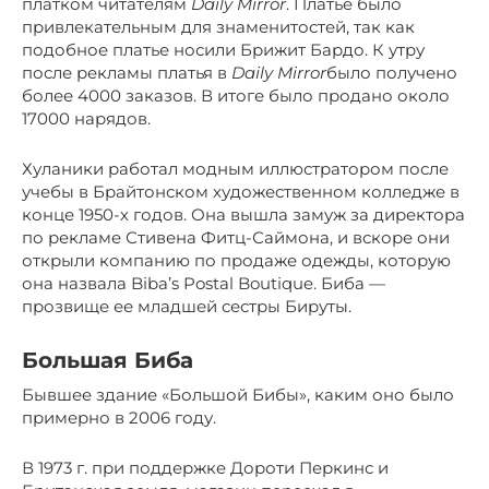
платком читателям
Daily Mirror
. Платье было
привлекательным для знаменитостей, так как
подобное платье носили Брижит Бардо. К утру
после рекламы платья в
Daily Mirror
было получено
более 4000 заказов. В итоге было продано около
17000 нарядов.
Хуланики работал модным иллюстратором после
учебы в Брайтонском художественном колледже в
конце 1950-х годов. Она вышла замуж за директора
по рекламе Стивена Фитц-Саймона, и вскоре они
открыли компанию по продаже одежды, которую
она назвала Biba’s Postal Boutique. Биба —
прозвище ее младшей сестры Бируты.
Большая Биба
Бывшее здание «Большой Бибы», каким оно было
примерно в 2006 году.
В 1973 г. при поддержке Дороти Перкинс и