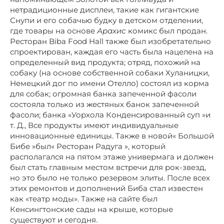
нетрадиционные дисплеи, такие как гигантские
Снупи и его собачью будку в детском отделении,
где товары на основе
Арахис
комикс был продан.
Ресторан Biba Food Hall также был изобретательно
спроектирован, каждая его часть была нацелена на
определенный вид продукта; отряд, похожий на
собаку (на основе собственной собаки Хуланицки,
Немецкий дог по имени Отелло) состоял из корма
для собак; огромная банка запеченной фасоли
состояла только из жестяных банок запеченной
фасоли; банка «Уорхола Конденсированный суп »и
т. Д., Все продукты имеют индивидуальные
инновационные единицы. Также в новой« Большой
Бибе »был« Ресторан Радуга », который
располагался на пятом этаже универмага и должен
был стать главным местом встречи для рок-звезд,
но это было не только резервом элиты. После всех
этих ремонтов и дополнений Биба стал известен
как «театр моды». Также на сайте был
Кенсингтонские сады на крыше, которые
существуют и сегодня.