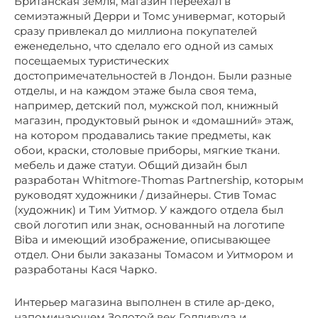
Британская земля, магазин переехал в
семиэтажный Дерри и Томс универмаг, который
сразу привлекал до миллиона покупателей
еженедельно, что сделало его одной из самых
посещаемых туристических
достопримечательностей в Лондон. Были разные
отделы, и на каждом этаже была своя тема,
например, детский пол, мужской пол, книжный
магазин, продуктовый рынок и «домашний» этаж,
на котором продавались такие предметы, как
обои, краски, столовые приборы, мягкие ткани.
мебель и даже статуи. Общий дизайн был
разработан Whitmore-Thomas Partnership, которым
руководят художники / дизайнеры. Стив Томас
(художник) и Тим Уитмор. У каждого отдела был
свой логотип или знак, основанный на логотипе
Biba и имеющий изображение, описывающее
отдел. Они были заказаны Томасом и Уитмором и
разработаны Кася Чарко.
Интерьер магазина выполнен в стиле ар-деко,
напоминающем Золотой век Голливуда и