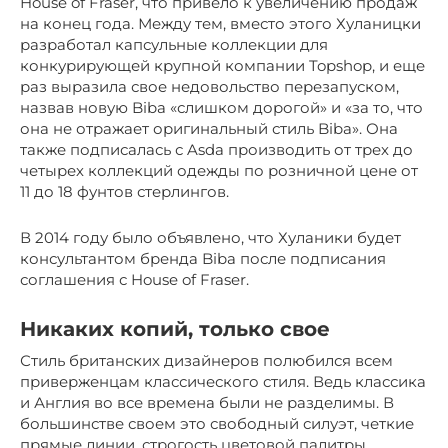
House of Fraser, что привело к увеличению продаж
на конец года. Между тем, вместо этого Хуланицки
разработал капсульные коллекции для
конкурирующей крупной компании Topshop, и еще
раз выразила свое недовольство перезапуском,
назвав новую Biba «слишком дорогой» и «за то, что
она не отражает оригинальный стиль Biba». Она
также подписалась с Asda производить от трех до
четырех коллекций одежды по розничной цене от
11 до 18 фунтов стерлингов.
В 2014 году было объявлено, что Хуланики будет
консультантом бренда Biba после подписания
соглашения с House of Fraser.
Никаких копий, только свое
Стиль британских дизайнеров полюбился всем
приверженцам классического стиля. Ведь классика
и Англия во все времена были не разделимы. В
большинстве своем это свободный силуэт, четкие
прямые линии, строгость цветовой палитры.