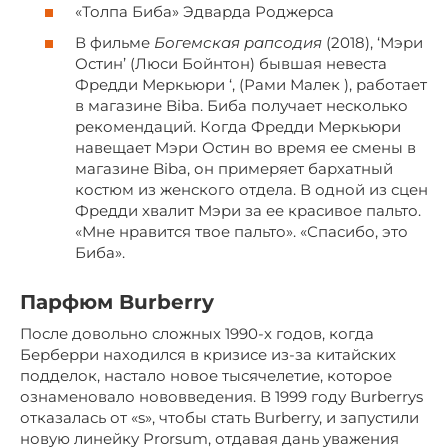
«Толпа Биба» Эдварда Роджерса
В фильме
Богемская рапсодия
(2018), ‘Мэри
Остин’ (Люси Бойнтон) бывшая невеста
Фредди Меркьюри ‘, (Рами Малек ), работает
в магазине Biba. Биба получает несколько
рекомендаций. Когда Фредди Меркьюри
навещает Мэри Остин во время ее смены в
магазине Biba, он примеряет бархатный
костюм из женского отдела. В одной из сцен
Фредди хвалит Мэри за ее красивое пальто.
«Мне нравится твое пальто». «Спасибо, это
Биба».
Парфюм Burberry
После довольно сложных 1990-х годов, когда
Берберри находился в кризисе из-за китайских
подделок, настало новое тысячелетие, которое
ознаменовало нововведения. В 1999 году Burberrys
отказалась от «s», чтобы стать Burberry, и запустили
новую линейку Prorsum, отдавая дань уважения