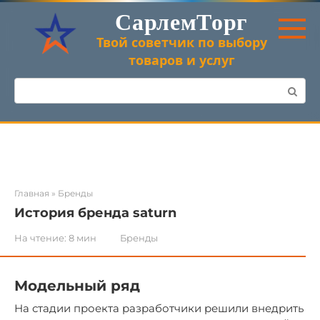
Перейти
СарлемТорг
к
контенту
Твой советчик по выбору
товаров и услуг
Поиск:
Главная
»
Бренды
История бренда saturn
На чтение:
8 мин
Бренды
Модельный ряд
На стадии проекта разработчики решили внедрить