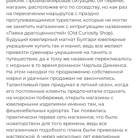
районе. Проанализировав ситуацию, он перенес
магазин, расположив его по соседству, но как раз
на пересечении маршрутов с праздно
прогуливающимися туристами, которые не могли
не заметить магазинчик с интригующим названием
«Лавка драгоценностей» (Old Curiosity Shop).
Будущий ювелирный магнат Булгари ювелирные
украшения купить так и манил, ведь все желают
привезти сувениры-украшения на память о
путешествии, да к тому же название перекликалось
с модным в то время романом Чарльза Диккенса.
На этом находки по продвижению собственной
марки и удачным продажам не закончились.
Талантливый грек придумал в летний сезон, когда
его постоянные клиенты предпочитали отдыхать
на морском побережье, открыть магазины с
ювелирными изделиями именно там, на
фешенебельных курортах. Так появилась
практически первая сеть магазинов, что было
новаторством для того времени, ведь все
магазинчики подобного плана были привязаны к
мастерской. А через несколько лет ювелирные