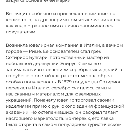
задумка основателей марки
Выглядит необычно и привлекает внимание, но
кроме того, на древнеримском языке «v» читается
как «u», а странное имя отлично запоминалось
покупателям
Возникла ювелирная компания в Италии, в вечном
городе — Риме. Ее основателем стал грек
Сотириос Булгари, потомственный мастер из
небольшой деревушки Эпирус. Семья его
занималась изготовлением серебряных изделий, а
на рубеже столетий как раз этот металл обрел
особую популярность. В 1879 году, когда Сотириос
переехал в Италию, серебро считалось самым
изысканным материалом для ювелирных
украшений. Поначалу ювелир торговал своими
изделиями прямо с рук, около здания французской
академии. Но остепенившись, он раскрыл талант
настоящего маркетолога. Во-первых, его лавка
была открыта в самом популярном туристическом