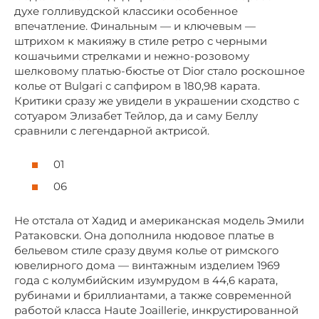
духе голливудской классики особенное
впечатление. Финальным — и ключевым —
штрихом к макияжу в стиле ретро с черными
кошачьими стрелками и нежно-розовому
шелковому платью-бюстье от Dior стало роскошное
колье от Bulgari с сапфиром в 180,98 карата.
Критики сразу же увидели в украшении сходство с
сотуаром Элизабет Тейлор, да и саму Беллу
сравнили с легендарной актрисой.
01
06
Не отстала от Хадид и американская модель Эмили
Ратаковски. Она дополнила нюдовое платье в
бельевом стиле сразу двумя колье от римского
ювелирного дома — винтажным изделием 1969
года с колумбийским изумрудом в 44,6 карата,
рубинами и бриллиантами, а также современной
работой класса Haute Joaillerie, инкрустированной