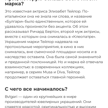
марка?
Это известная актриса Элизабет Тейлор. По-
итальянски она не знала ни слова, и название
«Булгари» было единственным, которое ей
удавалось произнести без акцента. Об этом
рассказывал Ричард Бертон, второй муж актрисы,
вместе с которым она снималась в «Клеопатре».
Украшения марки Тейлор надевала на
протокольные мероприятия, в кино в них
снималась, вне съемочной площадки носила и в
наследство оставила. Она была самой знаменитой
и преданной поклонницей. Но и марка ей отвечала
взаимностью: в современных коллекциях,
например, в сериях Musa и Diva, Тейлор
продолжает оставаться главной героиней.
С чего все начиналось?
Bvlgari — один из крупнейших в мире
производителей ювелирных украшений. Они
славятся красотой, оригинальностью и высоким