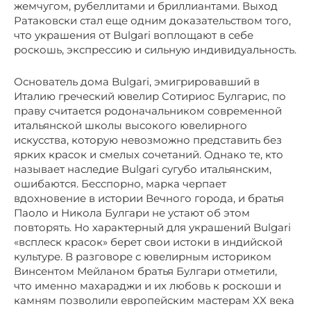
жемчугом, рубеллитами и бриллиантами. Выход
Ратаковски стал еще одним доказательством того,
что украшения от Bulgari воплощают в себе
роскошь, экспрессию и сильную индивидуальность.
Основатель дома Bulgari, эмигрировавший в
Италию греческий ювелир Сотириос Булгарис, по
праву считается родоначальником современной
итальянской школы высокого ювелирного
искусства, которую невозможно представить без
ярких красок и смелых сочетаний. Однако те, кто
называет наследие Bulgari сугубо итальянским,
ошибаются. Бесспорно, марка черпает
вдохновение в истории Вечного города, и братья
Паоло и Никола Булгари не устают об этом
повторять. Но характерный для украшений Bulgari
«всплеск красок» берет свои истоки в индийской
культуре. В разговоре с ювелирным историком
Винсентом Мейланом братья Булгари отметили,
что именно махараджи и их любовь к роскоши и
камням позволили европейским мастерам XX века