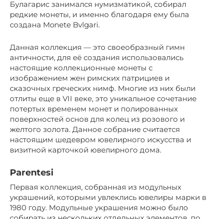
Булагарис занимался нумизматикой, собирал
редкие монеты, и именно благодаря ему была
создана Monete Bvlgari.
Данная коллекция — это своеобразный гимн
античности, для её создания использовались
настоящие коллекционные монеты с
изображением жен римских патрициев и
сказочных греческих нимф. Многие из них были
отлиты еще в VII веке, это уникальное сочетание
потертых временем монет и полированных
поверхностей основ для колец из розового и
желтого золота. Данное собрание считается
настоящим шедевром ювелирного искусства и
визитной карточкой ювелирного дома.
Parentesi
Первая коллекция, собранная из модульных
украшений, которыми увлеклись ювелиры марки в
1980 году. Модульные украшения можно было
собирать из нескольких отдельных элементов, по