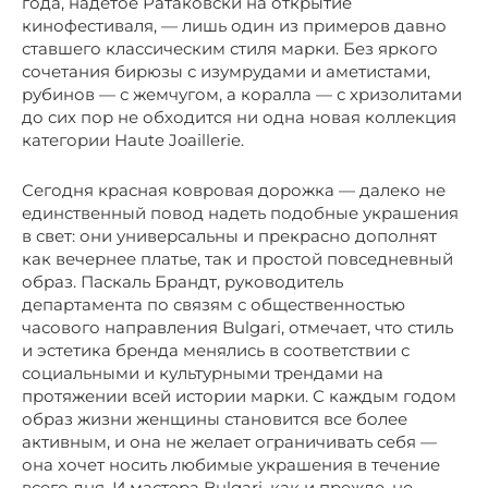
года, надетое Ратаковски на открытие
кинофестиваля, — лишь один из примеров давно
ставшего классическим стиля марки. Без яркого
сочетания бирюзы с изумрудами и аметистами,
рубинов — с жемчугом, а коралла — с хризолитами
до сих пор не обходится ни одна новая коллекция
категории Haute Joaillerie.
Сегодня красная ковровая дорожка — далеко не
единственный повод надеть подобные украшения
в свет: они универсальны и прекрасно дополнят
как вечернее платье, так и простой повседневный
образ. Паскаль Брандт, руководитель
департамента по связям с общественностью
часового направления Bulgari, отмечает, что стиль
и эстетика бренда менялись в соответствии с
социальными и культурными трендами на
протяжении всей истории марки. С каждым годом
образ жизни женщины становится все более
активным, и она не желает ограничивать себя —
она хочет носить любимые украшения в течение
всего дня. И мастера Bulgari, как и прежде, не