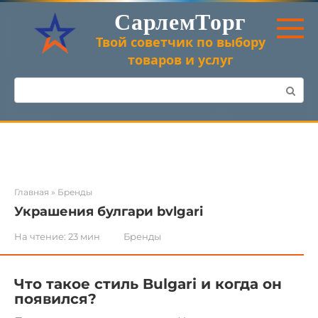
Перейти
СарлемТорг
к
контенту
Твой советчик по выбору
товаров и услуг
Поиск:
Главная
»
Бренды
Украшения булгари bvlgari
На чтение:
23 мин
Бренды
Что такое стиль Bulgari и когда он
появился?