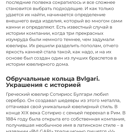
последние полвека сократилось и все сложнее
становится выбрать подходящие. И как только
удается их найти, начинается определение
внешнего вида изделия, который во многом сами
камни и определяют. Есть известный случай в
истории компании, когда три прекрасных
изумруда были немного темнее, чем задумали
ювелиры. Их решили разделить пополам, отчего
яркость камней стала такой, как надо, и на их
основе был создан один из лучших браслетов в
истории ювелирного дома.
Обручальные кольца Bvlgari.
Украшения с историей
Греческий ювелир Сотириос Булгари любил
серебро. Он создавал шедевры из этого металла,
оттачивая свой уникальный ювелирный стиль. В
конце XIX века Сотирио с семьей переехал в Рим. В
1884 году была открыта его собственная компания,
получившая необычное имя в латинском стиле – в
названии «BVLGARI» традиционно пишется «V»,