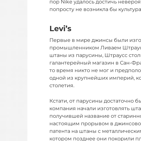
пор Nike удалось достичь невероят
попросту не возникла бы культура
Levi’s
Первые в мире джинсы были изго
промышленником Ливаем Штрауссо
штаны из парусины, Штраусс стол
галантерейный магазин в Сан-Фран
то время никто не мог и предполо
одной из крупнейших империй, ко
столетия.
Кстати, от парусины достаточно б
компания начали изготовлять шта
получившей название от старинног
настоящим прорывом в джинсовой
патента на штаны с металлически
котором позднее они покорили п