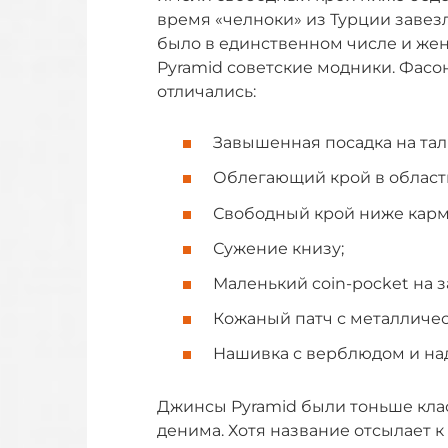
время «челноки» из Турции завез
было в единственном числе и жен
Pyramid советские модники. Фасон
отличались:
Завышенная посадка на тал
Облегающий крой в област
Свободный крой ниже карм
Сужение книзу;
Маленький coin-pocket на 
Кожаный патч с металличе
Нашивка с верблюдом и надп
Джинсы Pyramid были тоньше клас
денима. Хотя название отсылает к