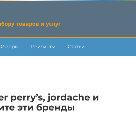
бору товаров и услуг
Обзоры
Рейтинги
Статьи
r perry’s, jordache и
ните эти бренды