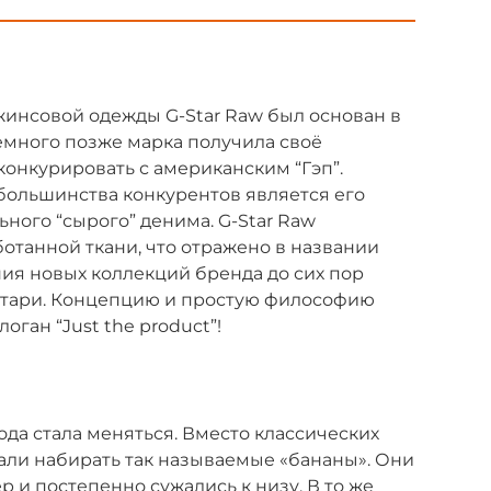
инсовой одежды G-Star Raw был основан в
Немного позже марка получила своё
конкурировать с американским “Гэп”.
ольшинства конкурентов является его
ного “сырого” денима. G-Star Raw
отанной ткани, что отражено в названии
ния новых коллекций бренда до сих пор
литари. Концепцию и простую философию
оган “Just the product”!
ода стала меняться. Вместо классических
али набирать так называемые «бананы». Они
 и постепенно сужались к низу. В то же