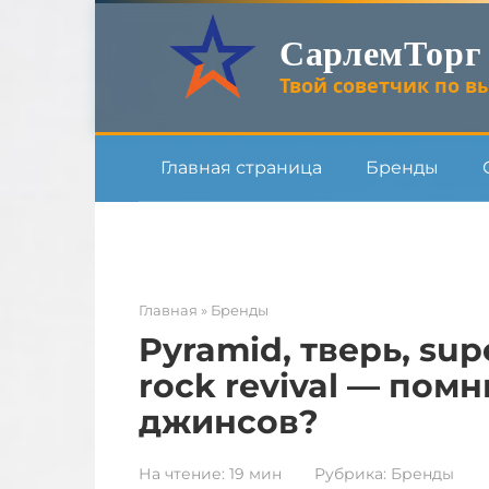
Перейти
СарлемТорг
к
контенту
Твой советчик по вы
Главная страница
Бренды
Главная
»
Бренды
Pyramid, тверь, supe
rock revival — пом
джинсов?
На чтение:
19 мин
Рубрика:
Бренды