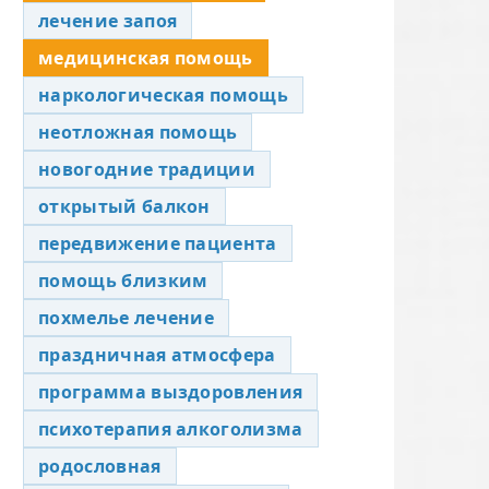
лечение запоя
медицинская помощь
наркологическая помощь
неотложная помощь
новогодние традиции
открытый балкон
передвижение пациента
помощь близким
похмелье лечение
праздничная атмосфера
программа выздоровления
психотерапия алкоголизма
родословная