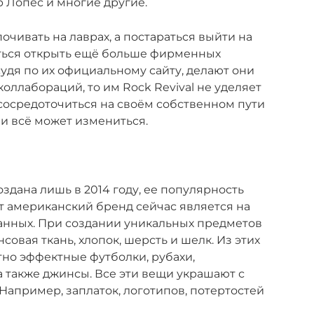
 Лопес и многие другие.
 почивать на лаврах, а постараться выйти на
ться открыть ещё больше фирменных
удя по их официальному сайту, делают они
коллабораций, то им Rock Revival не уделяет
 сосредоточиться на своём собственном пути
и всё может измениться.
оздана лишь в 2014 году, ее популярность
т американский бренд сейчас является на
анных. При создании уникальных предметов
овая ткань, хлопок, шерсть и шелк. Из этих
тно эффектные футболки, рубахи,
а также джинсы. Все эти вещи украшают с
апример, заплаток, логотипов, потертостей