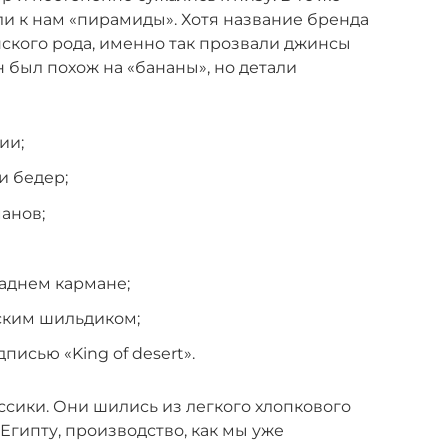
ли к нам «пирамиды». Хотя название бренда
ского рода, именно так прозвали джинсы
 был похож на «бананы», но детали
ии;
и бедер;
анов;
заднем кармане;
ским шильдиком;
исью «King of desert».
сики. Они шились из легкого хлопкового
 Египту, производство, как мы уже